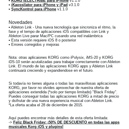
•
KORG iELECTRIBE para iPhone
v1.1.0
•
iKaossilator para iPhone y iPad
v3.1.0
•
SyncKontrol para iPhone
v1.1.0
Novedades
• Ableton Link - Una nueva tecnología que sincroniza el ritmo, la
fase y el tempo de aplicaciones iOS compatibles con Link y
Ableton Live parar Mac/PC cusando una red inalámbrica
• Esta versión requiere iOS 8 o posterior
• Errores corregidos y mejoras
Nota:
otras aplicaiones KORG como iPolysix, iMS-20 y KORG
iDS-10 serán acutalizadas para trabajar correctamente con Ableton
Link. El mundo de las aplicaciones KORG apps y Ableton Link
continuará creciendo y expandiendose en el futuro.
Si todavía no tienes alguna o todas las maravillosas aplicaciones
KORG, por favor no olvides aprovechar de nuestra
oferta de
aplicaciones
extendida (*solo por tiempo limitado)
"Black Friday"
.
Puedes conseguir todas las aplicaciones KORG a mitad de precio
y dsifrutar de una nueva experiencia musical con Ableton Link.
*La oferta acaba el 28 de diciembre de 2015.
Aquí puedes encontrar más detalles de esta oferta limitada:
->
Feliz Black Friday: ¡50% DE DESCUENTO en todas las apps
musicales Korg iOS y plugins!