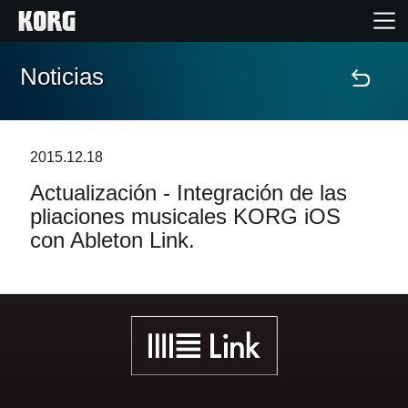
Noticias
Inicio
Productos
2015.12.18
Actualización - Integración de las
Características
pliaciones musicales KORG iOS
con Ableton Link.
Eventos
Soporte
Localizador de Tiendas