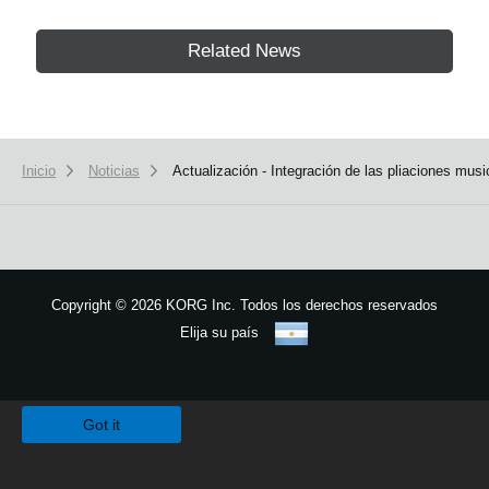
Related News
Inicio
Noticias
Actualización - Integración de las pliaciones mu
Copyright
©
2026 KORG Inc. Todos los derechos reservados
Elija su país
Mapa del sitio
We use cookies to give you the best experience on this website.
Learn m
Got it