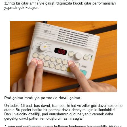
11'inizi bir gitar amfisiyle çalıştırdığınızda küçük gitar performansları
yapmak çok kolaydır.
Pad çalma moduyla parmakla davul çalma
Ünitedeki 16 pad, bas davul, trampet, hi-hat ve ziller gibi davul seslerine
atanır. Bu padler harika bir parmak davul deneyimi için kullanılabilir!
Dahili velocity özelliği, pad vuruşlarının gücüne yanıt vererek daha
gerçekçi davul patternleri oluşturulmasını sağlar.
Ayrıca pad performanslarınızı kullanıcı bankasına kaydedebilir, böylece