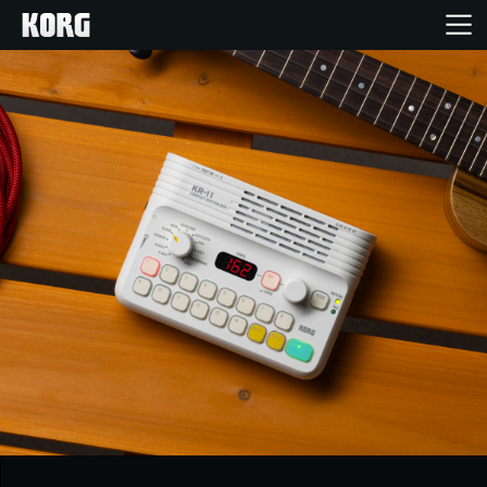
Ana Sayfa
Ürünler
Özellikler
Etkinlikler
Destek
Mağaza Bulucu