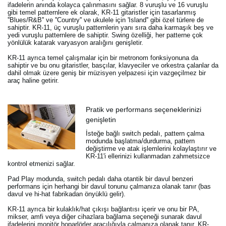
ifadelerin anında kolayca çalınmasını sağlar. 8 vuruşlu ve 16 vuruşlu
gibi temel patternlere ek olarak, KR-11 gitaristler için tasarlanmış
''Blues/R&B'' ve ''Country'' ve ukulele için 'Island'' gibi özel türlere de
sahiptir. KR-11, üç vuruşlu patternlerin yanı sıra daha karmaşık beş ve
yedi vuruşlu patternlere de sahiptir. Swing özelliği, her patterne çok
yönlülük katarak varyasyon aralığını genişletir.
KR-11 ayrıca temel çalışmalar için bir metronom fonksiyonuna da
sahiptir ve bu onu gitaristler, basçılar, klavyeciler ve orkestra çalanlar da
dahil olmak üzere geniş bir müzisyen yelpazesi için vazgeçilmez bir
araç haline getirir.
Pratik ve performans seçeneklerinizi
genişletin
İsteğe bağlı switch pedalı, pattern çalma
modunda başlatma/durdurma, pattern
değiştirme ve atak işlemlerini kolaylaştırır ve
KR-11'i ellerinizi kullanmadan zahmetsizce
kontrol etmenizi sağlar.
Pad Play modunda, switch pedalı daha otantik bir davul benzeri
performans için herhangi bir davul tonunu çalmanıza olanak tanır (bas
davul ve hi-hat fabrikadan önyüklü gelir).
KR-11 ayrıca bir kulaklık/hat çıkışı bağlantısı içerir ve onu bir PA,
mikser, amfi veya diğer cihazlara bağlama seçeneği sunarak davul
ifadelerini monitör hoparlörler aracılığıyla çalmanıza olanak tanır. KR-