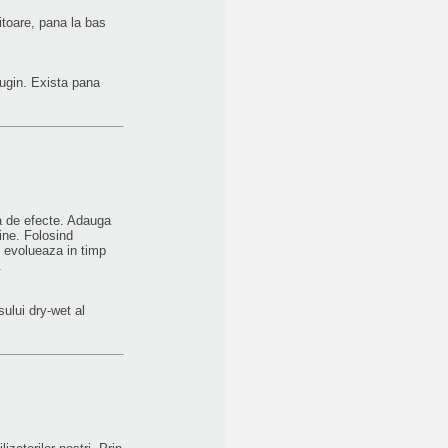
itoare, pana la bas
lugin. Exista pana
 de efecte. Adauga
hine. Folosind
e evolueaza in timp
.
ului dry-wet al