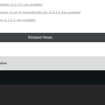
ater v3.2.2 is now available!
rface Script for GarageBand/Logic v1.0.1 is now available!
r v1.1.0 is now available!
Related News
ative.
e.
Learn more