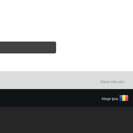
Harta site-ului
Alege ţara