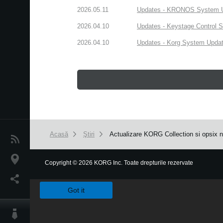
2026.05.11
Updates - KRONOS System Upd
2026.04.10
Updates - Keystage Control Su
2026.04.10
Updates - Korg System Update
Acasă
Ştiri
Actualizare KORG Collection si opsix n
Ştiri
Locaţie
Copyright
©
2026 KORG Inc. Toate drepturile rezervate
We use cookies to give you the best experience on this websit
Social Media
Got it
Despre Korg