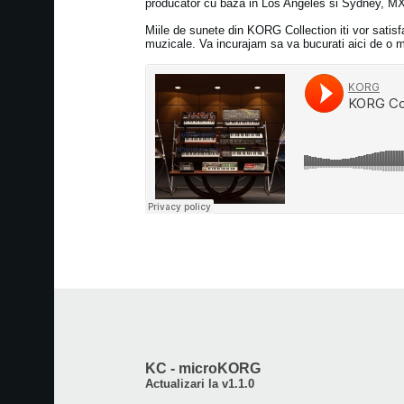
producator cu baza in Los Angeles si Sydney, 
Miile de sunete din KORG Collection iti vor satis
muzicale. Va incurajam sa va bucurati aici de o mic
KC - microKORG
Actualizari la v1.1.0