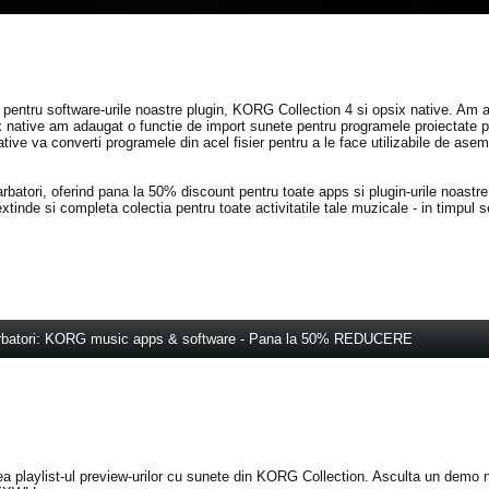
r pentru software-urile noastre plugin, KORG Collection 4 si opsix native. Am 
 native am adaugat o functie de import sunete pentru programele proiectat
ive va converti programele din acel fisier pentru a le face utilizabile de ase
atori, oferind pana la 50% discount pentru toate apps si plugin-urile noastre
xtinde si completa colectia pentru toate activitatile tale muzicale - in timpul 
rbatori: KORG music apps & software - Pana la 50% REDUCERE
a playlist-ul preview-urilor cu sunete din KORG Collection. Asculta un demo 