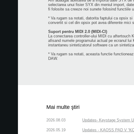
Am adaugat abilitatea de a importa date SYX de la 
selectarea unui fisier SYX din meniul import, date
fi folosite sa creeze noi sunete folosind functiile
* Va rugam sa notati, datorita faptului ca opsix s
convertit si cel din opsix pot avea diferente mici 
Suport pentru MIDI 2.0 (MIDI-CI)
La conectarea controller-ului MIDI cu aftertouch 
afisand numele programului actual pe ecranul lui Ke
instantaneu sintetizatorul software ca un sintetiz
* Va rugam sa notati, aceasta functie functioneaz
DAW.
Mai multe ştiri
2026.08.03
Updates- Keystage System Upd
2026.05.19
Updates - KAOSS PAD V “KORG