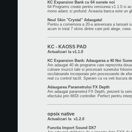
KC Expansion Bank cu 64 sunete noi
64 Programs create pentru versiunea v1.1.0 si acop
mono adanc si profund. Aceasta banca este un ghid
Noul Skin "Crystal" Adaugata!
Pentru a comemora a 20-a aniversara a lansarii s
acum in total 7 skins dintre care poti alege, ceea 
KC - KAOSS PAD
Actualizari la v1.1.0
KC Expansion Bank: Adaugarea a 40 Noi Sune
Am adaugat 40 de programe care reprezinta doua
culoare muzicii tale si procesarii sunetului folosi
oscilatoarele incorporate prin procesoarele de efec
real cu control tactil. Speram ca va veti bucura d
Adaugarea Parametrului FX Depth
Am adaugat parametrul FX Depth, prezent la seri
efectului prin MIDI controller. Perfect pentru interp
opsix native
Actualizari la
v1.2.0
Functia Import Sound DX7