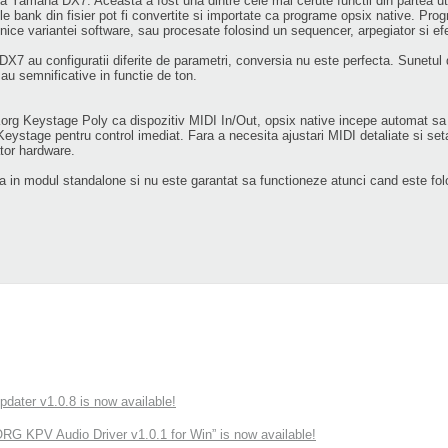
Yamaha DX7. Aceasta a fost una dintre cele mai cerute functii din partea utili
le bank din fisier pot fi convertite si importate ca programe opsix native. Pro
 unice variantei software, sau procesate folosind un sequencer, arpegiator si ef
i DX7 au configuratii diferite de parametri, conversia nu este perfecta. Sunetul
sau semnificative in functie de ton.
Korg Keystage Poly ca dispozitiv MIDI In/Out, opsix native incepe automat sa 
ystage pentru control imediat. Fara a necesita ajustari MIDI detaliate si setar
ator hardware.
a in modul standalone si nu este garantat sa functioneze atunci cand este folo
ater v1.0.8 is now available!
 KPV Audio Driver v1.0.1 for Win” is now available!