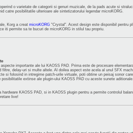
erind o varietate de categorii si genuri muzicale, de la pads acute si straluc
 catre posibilitatile ulterioare ale sintetizatorului legendar microKORG.
ale, Korg a creat
microKORG
"Crystal". Acest design este disponibil pentru p
ce iti permite sa te bucuri de microKORG in stilul tau propriu.
te
 aspecte importante ale lui KAOSS PAD. Prima este de procesare elementara
nd filtre, delay-uri si multe altele. Al doilea aspect este acela al unul SFX mac
te si folosind in intregime patch-urile virtuale, poti obtine un peisaj sonor car
e posibilitatile extinse ale plugin-ului KAOSS PAD cu aceste sunete aditionale
a hardware KAOSS PAD, si in KAOSS plugin pentru a permite controlul balans
retare live!