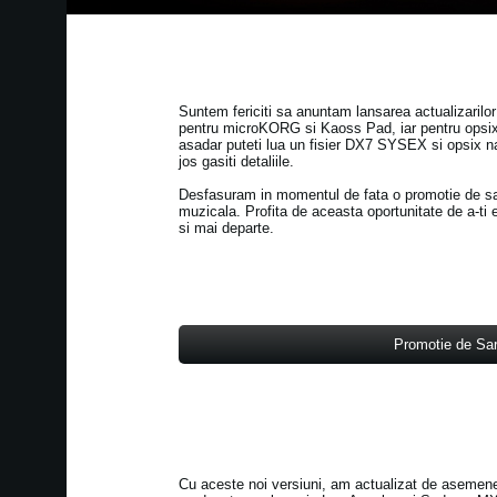
Suntem fericiti sa anuntam lansarea actualizarilo
pentru microKORG si Kaoss Pad, iar pentru opsix
asadar puteti lua un fisier DX7 SYSEX si opsix nat
jos gasiti detaliile.
Desfasuram in momentul de fata o promotie de sarb
muzicala. Profita de aceasta oportunitate de a-ti e
si mai departe.
Promotie de Sa
Cu aceste noi versiuni, am actualizat de asemene