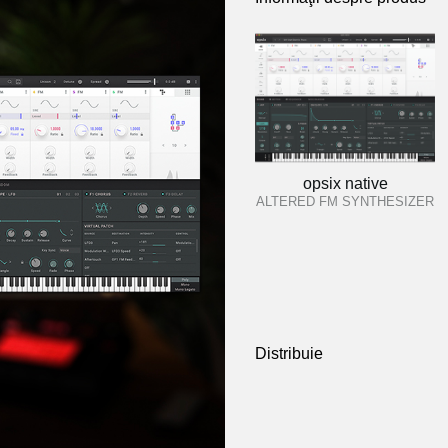
opsix native
ALTERED FM SYNTHESIZER
Distribuie