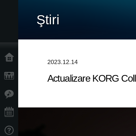
Ştiri
Acasă
2023.12.14
Actualizare KORG Colle
Produse
În Prim Plan
Eveniment
Asistență