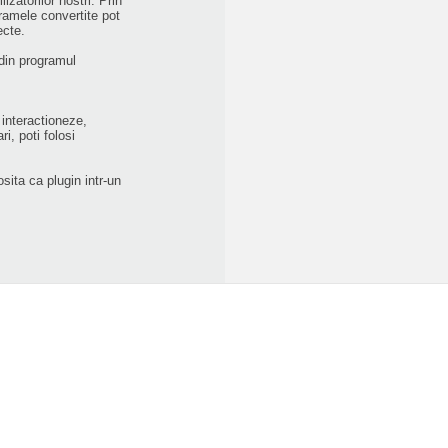
zatorilor nostri. Prin
gramele convertite pot
ecte.
 din programul
interactioneze,
i, poti folosi
sita ca plugin intr-un