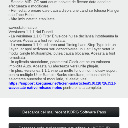
- Setarile MIDI CC sunt acum salvate de fiecare data cand se
efectueaza o modificare.
- Remediat o eroare care cauza disorsiune cand se folosea Flanger
sau Tape Echo.
- Alte imbunatatiri stabilitate.
wavestate native
Versiunea 1.1.1 Noi Functii
- La versiunea 1.1.0 Filter Envelope nu se declansa intotdeauna la
note-on. Aceasta a fost remediata.
- La versiunea 1.1.0, editarea unui Timing Lane Step Type intr-un
Layer, iar apoi activarea sau dezactivarea unui alt Layer setat la
modul Single Multisample, putea cauza blocarea. Aceasta a fost
remediata.
- In aplicatia standalone, parametrul Clock are acum valoarea
implicita Auto. Aceasta nu afecteaza versiunile plug-in.
- In plus, versiunea 1.1.1 vine cu multe functii noi, inclusiv suport
pentru multiple User Sample Banks simultane, imbunatatiri la
selectarea sunetelor si modulatie, si altele; vezi
https://support.korguser.net/hc/en-us/articles/5303187263513-
wavestate-native-release-notes
pentru o lista completa.
Descarca cel mai recent KORG Software Pass