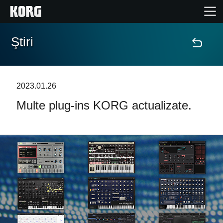
Ştiri
Acasă
Produse
2023.01.26
Multe plug-ins KORG actualizate.
În Prim Plan
Eveniment
Asistență
Găsește un Magazin