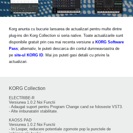
Ştiri
Locaţie
Social Media
Korg anunta cu bucurie lansarea de actualizari pentru multe dintre
plug-ins din Korg Collection si seria native. Toate actualizarile sunt
disponibile gratuit prin cea mai recenta versiune a
KORG Software
Despre Korg
Pass
; alternativ, le puteti descarca din contul dumneavoastra de
pe
site-ul KORG ID
. Mai jos puteti gasi detalii cu privire la
actualizari.
KORG Collection
ELECTRIBE-R
Versiunea 1.0.2 Noi Functii
- Adaugat suport pentru Program Change cand se foloseste VST3.
- Alte imbunatatiri stabilitate.
KAOSS PAD
Versiunea 1.0.2 Noi Functii
- In Looper, reducere potentiale zgomote pop la punctele de