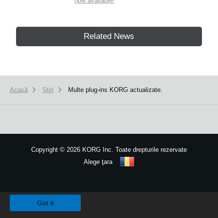
now available!
Related News
Acasă
Ştiri
Multe plug-ins KORG actualizate.
Copyright
©
2026 KORG Inc. Toate drepturile rezervate
Alege ţara
Harta site-ului
We use cookies to give you the best experience on this website.
Learn m
Got it