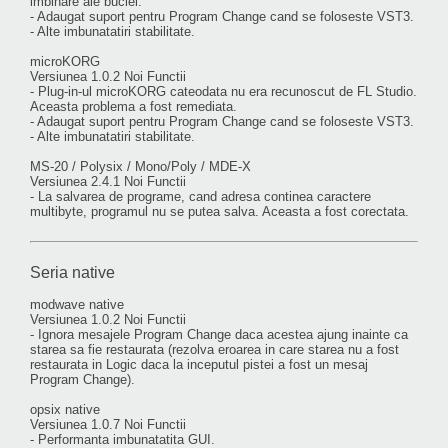
imbinare ale buclei.
- Adaugat suport pentru Program Change cand se foloseste VST3.
- Alte imbunatatiri stabilitate.
microKORG
Versiunea 1.0.2 Noi Functii
- Plug-in-ul microKORG cateodata nu era recunoscut de FL Studio.
Aceasta problema a fost remediata.
- Adaugat suport pentru Program Change cand se foloseste VST3.
- Alte imbunatatiri stabilitate.
MS-20 / Polysix / Mono/Poly / MDE-X
Versiunea 2.4.1 Noi Functii
- La salvarea de programe, cand adresa continea caractere
multibyte, programul nu se putea salva. Aceasta a fost corectata.
Seria native
modwave native
Versiunea 1.0.2 Noi Functii
- Ignora mesajele Program Change daca acestea ajung inainte ca
starea sa fie restaurata (rezolva eroarea in care starea nu a fost
restaurata in Logic daca la inceputul pistei a fost un mesaj
Program Change).
opsix native
Versiunea 1.0.7 Noi Functii
- Performanta imbunatatita GUI.