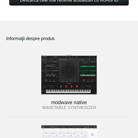
Descarca cele mai recente actualizari cu KORG ID
Informaţii despre produs
modwave native
WAVETABLE SYNTHESIZER