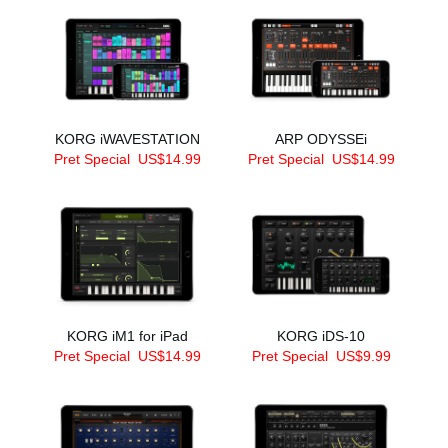
KORG iWAVESTATION
ARP ODYSSEi
Pret Special
US$14.99
Pret Special
US$14.99
KORG iM1 for iPad
KORG iDS-10
Pret Special
US$14.99
Pret Special
US$9.99