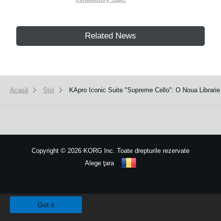
Related News
Acasă
Ştiri
KApro Iconic Suite "Supreme Cello": O Noua Librar
Copyright
©
2026 KORG Inc. Toate drepturile rezervate
Alege ţara
Harta site-ului
We use cookies to give you the best experience on this website.
Learn m
Got it