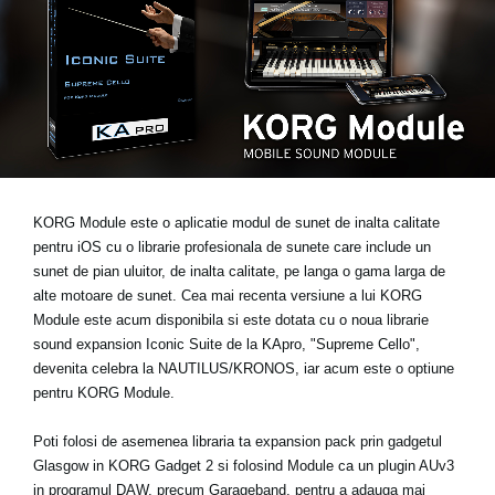
Ştiri
Locaţie
Social Media
Despre Korg
KORG Module este o aplicatie modul de sunet de inalta calitate
pentru iOS cu o librarie profesionala de sunete care include un
sunet de pian uluitor, de inalta calitate, pe langa o gama larga de
alte motoare de sunet. Cea mai recenta versiune a lui KORG
Module este acum disponibila si este dotata cu o noua librarie
sound expansion
Iconic Suite de la KApro, "Supreme Cello"
,
devenita celebra la NAUTILUS/KRONOS, iar acum este o optiune
pentru KORG Module.
Poti folosi de asemenea libraria ta expansion pack prin gadgetul
Glasgow in KORG Gadget 2 si folosind Module ca un plugin AUv3
in programul DAW, precum Garageband, pentru a adauga mai