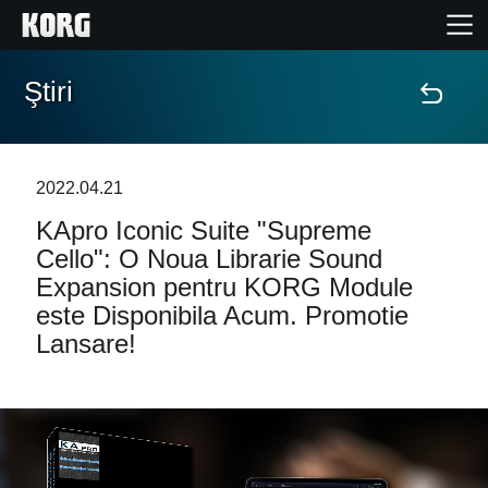
Ştiri
Acasă
Produse
2022.04.21
KApro Iconic Suite "Supreme
În Prim Plan
Cello": O Noua Librarie Sound
Expansion pentru KORG Module
Eveniment
este Disponibila Acum. Promotie
Lansare!
Asistență
Găsește un Magazin