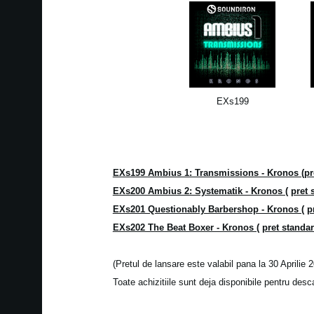
EXs199
EXs199 Ambius 1: Transmissions - Kronos (pre
EXs200 Ambius 2: Systematik - Kronos (
pret 
EXs201 Questionably Barbershop - Kronos (
p
EXs202 The Beat Boxer - Kronos (
pret standa
(Pretul de lansare este valabil pana la 30 Aprilie 
Toate achizitiile sunt deja disponibile pentru desca