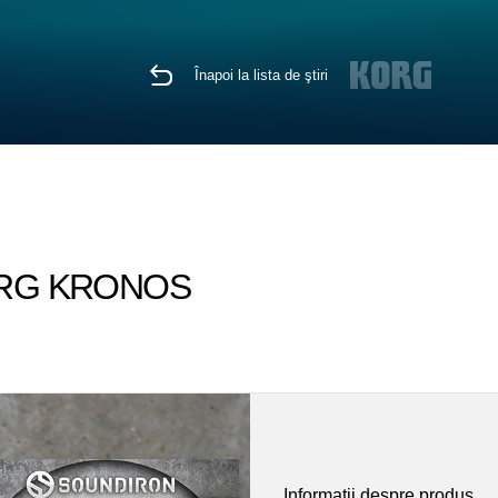
Înapoi la lista de ştiri
u KORG KRONOS
Informaţii despre produs