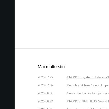
Mai multe ştiri
2026.07.22
KRONOS System Updater v3.2.
2026.07.02
Petrichor: A New Sound Expa
2026.06.30
New soundpacks for opsix an
2026.06.24
KRONOS/NAUTILUS Sound Libra