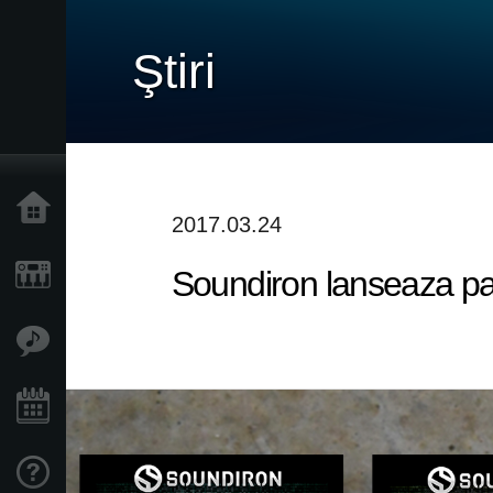
Ştiri
Acasă
2017.03.24
Soundiron lanseaza pa
Produse
În Prim Plan
Eveniment
Asistență