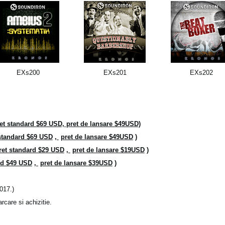
EXs200
EXs201
EXs202
t standard $69 USD, pret de lansare $49USD)
standard $69 USD
,
pret de lansare $49USD
)
ret standard $29 USD
,
pret de lansare $19USD
)
rd $49 USD
,
pret de lansare $39USD
)
2017.)
rcare si achizitie.