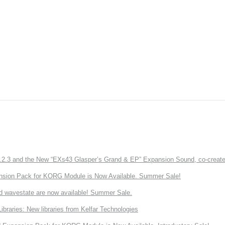
3 and the New “EXs43 Glasper’s Grand & EP” Expansion Sound, co-created w
nsion Pack for KORG Module is Now Available. Summer Sale!
d wavestate are now available! Summer Sale.
ries: New libraries from Kelfar Technologies