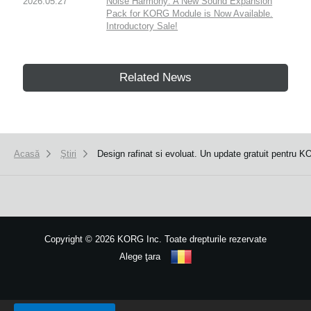
2026.05.27
Noise Harmony: A New Sound Expansion
Pack for KORG Module is Now Available.
Introductory Sale!
Related News
Acasă
Ştiri
Design rafinat si evoluat. Un update gratuit pentru K
Copyright
©
2026 KORG Inc. Toate drepturile rezervate
Alege ţara
Harta site-ului
We use cookies to give you the best experience on this website.
Learn m