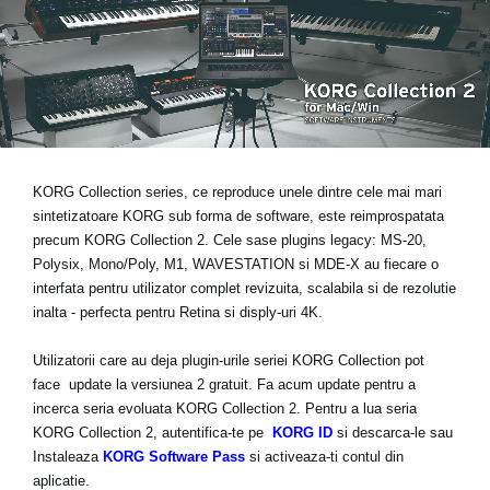
Ştiri
Locaţie
Social Media
Despre Korg
KORG Collection series, ce reproduce unele dintre cele mai mari
sintetizatoare KORG sub forma de software, este reimprospatata
precum KORG Collection 2. Cele sase plugins legacy: MS-20,
Polysix, Mono/Poly, M1, WAVESTATION si MDE-X au fiecare o
interfata pentru utilizator complet revizuita,
scalabila si de rezolutie
inalta
- perfecta pentru Retina si disply-uri 4K.
Utilizatorii care au deja plugin-urile seriei KORG Collection pot
face
update la versiunea 2 gratuit
. Fa acum update pentru a
incerca seria evoluata KORG Collection 2. Pentru a lua seria
KORG Collection 2, autentifica-te pe
KORG ID
si descarca-le sau
Instaleaza
KORG Software Pass
si activeaza-ti contul din
aplicatie.