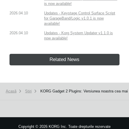
is now available!
2026.04.10
Updates - Keystage Control Surface Script
for GarageBand/Logic v1.0.1 is now
available!
2026.04.10
Updates - Korg System Updater v1.1.0 is
now available!
Related News
Acasă
Ştiri
KORG Gadget 2 Plugins: Versiunea noastra cea mai r
Copyright
©
2026 KORG Inc. Toate drepturile rezervate