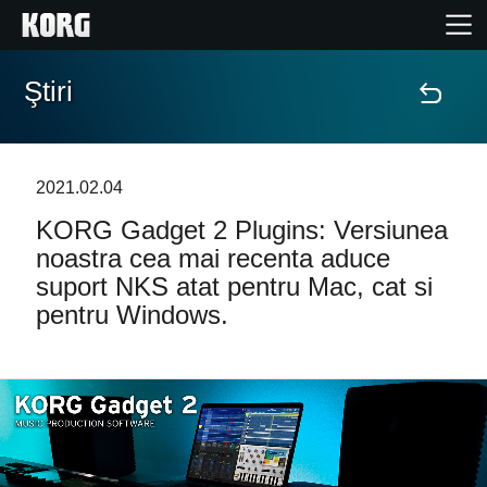
Ştiri
Acasă
Produse
2021.02.04
KORG Gadget 2 Plugins: Versiunea
În Prim Plan
noastra cea mai recenta aduce
suport NKS atat pentru Mac, cat si
Eveniment
pentru Windows.
Asistență
Găsește un Magazin