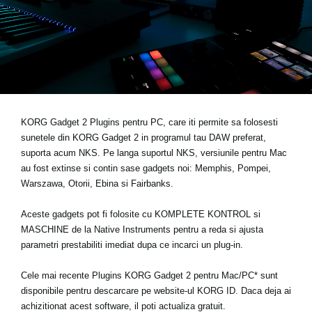
Ştiri
Locaţie
Social Media
Despre Korg
KORG Gadget 2 Plugins pentru PC, care iti permite sa folosesti
sunetele din KORG Gadget 2 in programul tau DAW preferat,
suporta acum NKS
. Pe langa suportul NKS, versiunile pentru Mac
au fost extinse si contin sase gadgets noi: Memphis, Pompei,
Warszawa, Otorii, Ebina si Fairbanks.
Aceste gadgets pot fi folosite cu KOMPLETE KONTROL si
MASCHINE de la Native Instruments pentru a reda si ajusta
parametri prestabiliti imediat dupa ce incarci un plug-in.
Cele mai recente Plugins KORG Gadget 2 pentru Mac/PC* sunt
disponibile pentru descarcare pe
website-ul KORG ID
. Daca deja ai
achizitionat acest software, il poti actualiza gratuit.