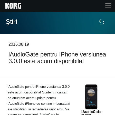
Ştiri
Acasă
Produse
2016.08.19
iAudioGate pentru iPhone versiunea
În Prim Plan
3.0.0 este acum disponibila!
Eveniment
Asistență
iAudioGate pentru iPhone versiunea 3.0.0
este acum disponibila! Suntem incantati
sa anuntam acest update pentru
Găsește un Magazin
iAudioGate iPhone ce contine imbunatatiri
ale stabilitatii si remedierea unor erori. Va
rugam sa actualizati iAudioGate la