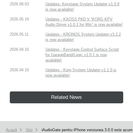
2026.08.03
Updates- Keystage System Updater v1.0.8
is now available!
2026.05.19
Updates - KAOSS PAD V “KORG KPV
Audio Driver v1.0.1 for Win” is now available!
2026.05.11
Updates - KRONOS System Updater v3.2.2
is now available!
2026.04.10
Updates - Keystage Control Surface Script
for GarageBand/Logic v1.0.1 is now
available!
2026.04.10
Updates - Korg System Updater v1.1.0 is
now available!
Related News
Acasă
Ştiri
iAudioGate pentru iPhone versiunea 3.0.0 este acum 