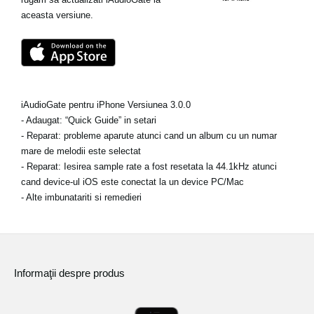
Ştiri
aceasta versiune.
Locaţie
Social Media
iAudioGate pentru iPhone Versiunea 3.0.0
Despre Korg
- Adaugat: “Quick Guide” in setari
- Reparat: probleme aparute atunci cand un album cu un numar
mare de melodii este selectat
- Reparat: Iesirea sample rate a fost resetata la 44.1kHz atunci
cand device-ul iOS este conectat la un device PC/Mac
- Alte imbunatariti si remedieri
Informaţii despre produs