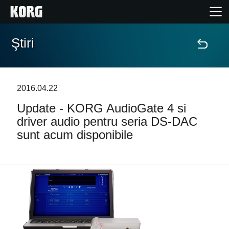
Ştiri
Acasă
Produse
2016.04.22
Update - KORG AudioGate 4 si
În Prim Plan
driver audio pentru seria DS-DAC
sunt acum disponibile
Eveniment
Asistență
Găsește un Magazin