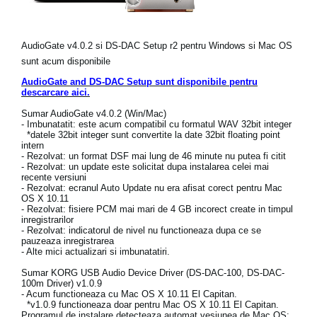
Ştiri
Locaţie
AudioGate v4.0.2 si DS-DAC Setup r2 pentru Windows si Mac OS
sunt acum disponibile
Social Media
AudioGate and DS-DAC Setup sunt disponibile pentru
descarcare aici.
Despre Korg
Sumar AudioGate v4.0.2 (Win/Mac)
- Imbunatatit: este acum compatibil cu formatul WAV 32bit integer
*datele 32bit integer sunt convertite la date 32bit floating point
intern
- Rezolvat: un format DSF mai lung de 46 minute nu putea fi citit
- Rezolvat: un update este solicitat dupa instalarea celei mai
recente versiuni
- Rezolvat: ecranul Auto Update nu era afisat corect pentru Mac
OS X 10.11
- Rezolvat: fisiere PCM mai mari de 4 GB incorect create in timpul
inregistrarilor
- Rezolvat: indicatorul de nivel nu functioneaza dupa ce se
pauzeaza inregistrarea
- Alte mici actualizari si imbunatatiri.
Sumar KORG USB Audio Device Driver (DS-DAC-100, DS-DAC-
100m Driver) v1.0.9
- Acum functioneaza cu Mac OS X 10.11 El Capitan.
*v1.0.9 functioneaza doar pentru Mac OS X 10.11 El Capitan.
Programul de instalare detecteaza automat vesiunea de Mac OS: