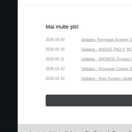
Mai multe ştiri
2026.08.03
Updates- Keystage System Upd
2026.05.19
Updates - KAOSS PAD V “KORG
2026.05.11
Updates - KRONOS System Upd
2026.04.10
Updates - Keystage Control Su
2026.04.10
Updates - Korg System Update