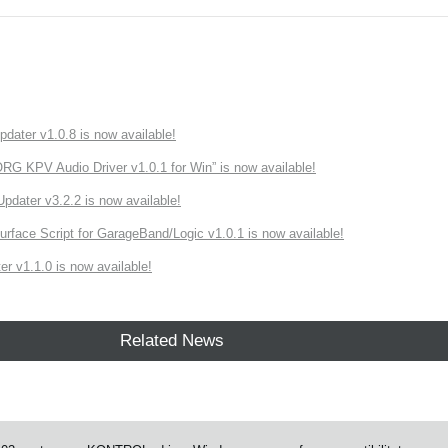
ater v1.0.8 is now available!
 KPV Audio Driver v1.0.1 for Win” is now available!
ater v3.2.2 is now available!
rface Script for GarageBand/Logic v1.0.1 is now available!
r v1.1.0 is now available!
Related News