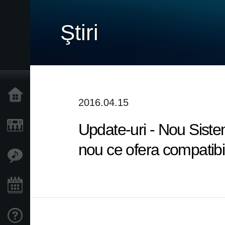
Ştiri
Acasă
2016.04.15
Update-uri - Nou Sis
Produse
nou ce ofera compatibil
În Prim Plan
Eveniment
Asistență