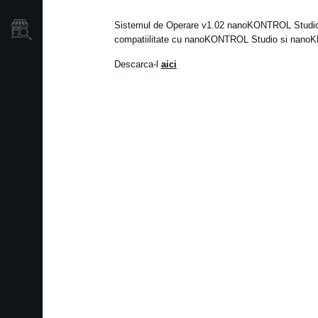
Sistemul de Operare v1.02 nanoKONTROL Studio 
Găsește un Magazin
compatiilitate cu nanoKONTROL Studio si nanoK
Descarca-l
aici