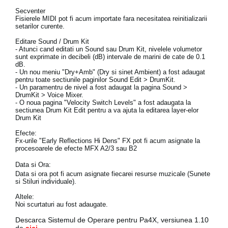
Ştiri
Secventer
Fisierele MIDI pot fi acum importate fara necesitatea reinitializarii
Locaţie
setarilor curente.
Editare Sound / Drum Kit
Social Media
- Atunci cand editati un Sound sau Drum Kit, nivelele volumetor
sunt exprimate in decibeli (dB) intervale de marini de cate de 0.1
dB.
- Un nou meniu "Dry+Amb" (Dry si sinet Ambient) a fost adaugat
pentru toate sectiunile paginilor Sound Edit > DrumKit.
Despre Korg
- Un paramentru de nivel a fost adaugat la pagina Sound >
DrumKit > Voice Mixer.
- O noua pagina "Velocity Switch Levels" a fost adaugata la
sectiunea Drum Kit Edit pentru a va ajuta la editarea layer-elor
Drum Kit
Efecte:
Fx-urile "Early Reflections Hi Dens" FX pot fi acum asignate la
procesoarele de efecte MFX A2/3 sau B2
Data si Ora:
Data si ora pot fi acum asignate fiecarei resurse muzicale (Sunete
si Stiluri individuale).
Altele:
Noi scurtaturi au fost adaugate.
Descarca Sistemul de Operare pentru Pa4X, versiunea 1.10