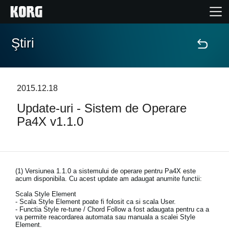
Ştiri
Acasă
Produse
2015.12.18
Update-uri - Sistem de Operare
În Prim Plan
Pa4X v1.1.0
Eveniment
Asistență
(1) Versiunea 1.1.0 a sistemului de operare pentru
Pa4X este
acum disponibila. Cu acest update am adaugat anumite functii:
Scala Style Element
Găsește un Magazin
- Scala Style Element poate fi folosit ca si scala User.
- Functia Style re-tune / Chord Follow a fost adaugata pentru ca a
va permite reacordarea automata sau manuala a scalei Style
Element.