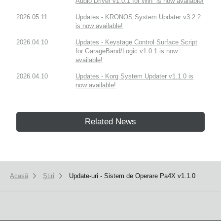
Audio Driver v1.0.1 for Win” is now available!
2026.05.11
Updates - KRONOS System Updater v3.2.2
is now available!
2026.04.10
Updates - Keystage Control Surface Script
for GarageBand/Logic v1.0.1 is now
available!
2026.04.10
Updates - Korg System Updater v1.1.0 is
now available!
Related News
Acasă
Ştiri
Update-uri - Sistem de Operare Pa4X v1.1.0