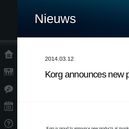
Nieuws
Home
2014.03.12
Korg announces new p
Producten
Features
Evenementen
Ondersteuning
Korg is proud to announce new products at musi