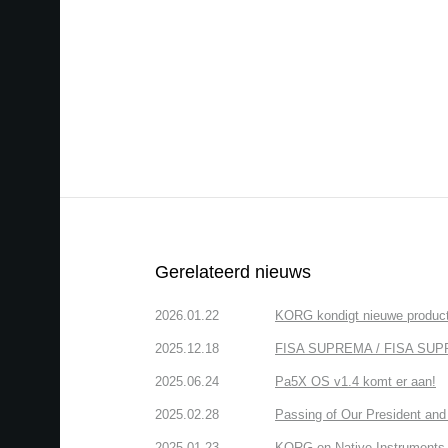
Gerelateerd nieuws
2026.01.22
KORG kondigt nieuwe produ
2025.12.18
FISA SUPREMA / FISA SUPREMA
2025.06.24
Pa5X OS v1.4 komt er aan!
2025.02.28
Passing of Our President and 
2025.01.23
KORG en Native Instruments b