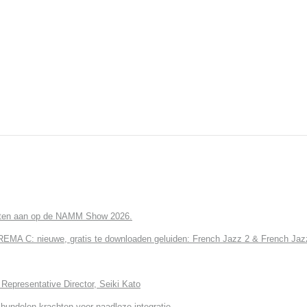
cten aan op de NAMM Show 2026.
 C: nieuwe, gratis te downloaden geluiden: French Jazz 2 & French Jazz
Representative Director, Seiki Kato
undelen krachten voor naadloze integratie