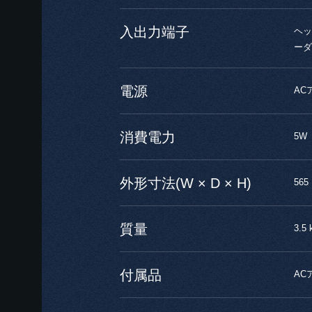
入出力端子
ヘッ
ーダ
電源
ACア
消費電力
5W
外形寸法(W × D × H)
565
質量
3.5 
付属品
AC