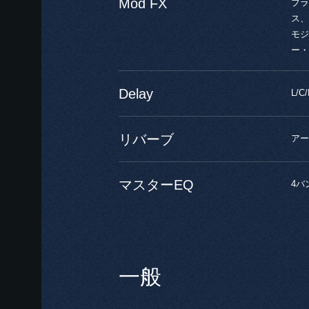
Mod FX
ブラ
ス、
モジ
ー・
Delay
L/
リバーブ
アー
マスターEQ
4バ
一般