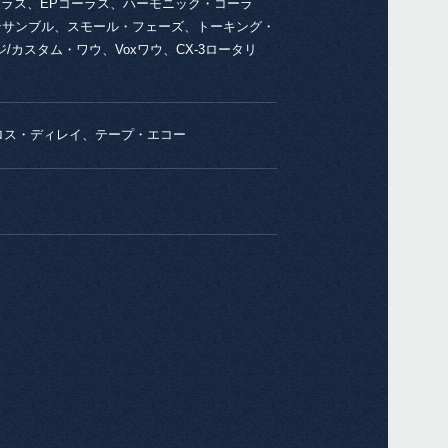
ーラス、EPコーラス、ハーモニック・コーラ
Edit
アンサンブル、スモール・フェーズ、トーキング・
2025
カスタム・ワウ、Voxワウ、CX-3ロータリ
mul
トロ
2025
mult
クロス・ディレイ、テープ・エコー
Syst
ス。K
でア
い。
2025
TES