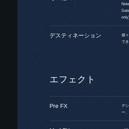
Not
Gat
onl
デスティネーション
個々
でき
エフェクト
Pre FX
デシ
ー、