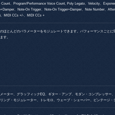
e Count、Program/Performance Voice Count, Poly Legato、Velocity、Exponen
e+Damper、Note-On Trigger、Note-On Trigger+Damper、Note Number、Aftertouc
y)、MIDI CCs +/-、MIDI CCs +
のほとんどのパラメーターをモジュレートできます。パフォーマンスごとに5,
ます。
メーター、グラッフィックEQ、ギター・アンプ、モダン・コンプレッサー、
リング・モジュレーター、トレモロ、ウェーブ・シェーパー、ビンテージ・