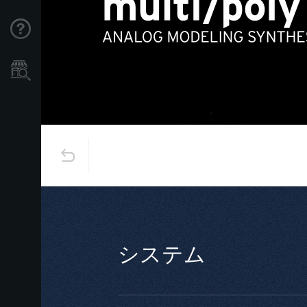
Support
Store Locator
システム