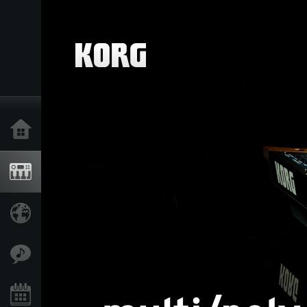
Home
Products
Import Products
Features
Events