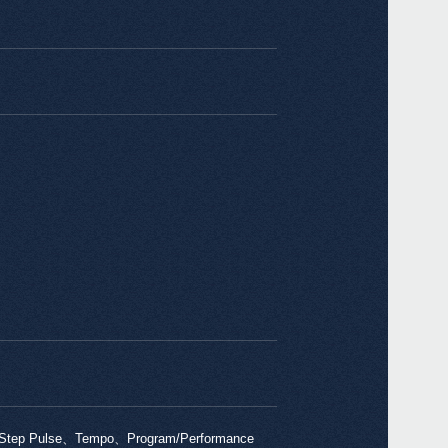
マニ
ソフ
イベ
multi
Step Pulse、Tempo、Program/Performance