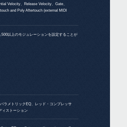
tial Velocity、Release Velocity、Gate、
h and Poly Aftertouch (external MIDI
DS-
PS-1
500以上のモジュレーションを設定することが
PS-3
2026
Korg
リー
2026
パラメトリックEQ、レッド・コンプレッサ
multi
ディストーション
リリ
2025
mult