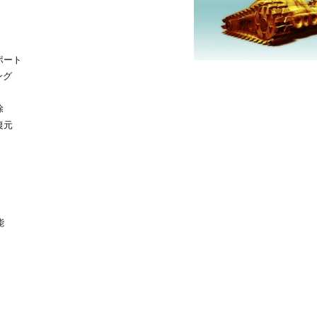
ポート
ング
除
復元
能