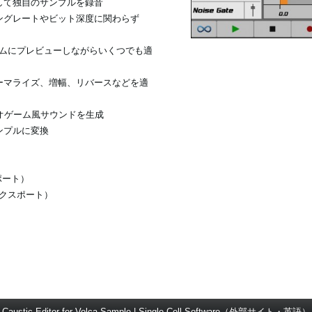
して独自のサンプルを録音
ングレートやビット深度に関わらず
ルタイムにプレビューしながらいくつでも適
ーマライズ、増幅、リバースなどを適
ビデオゲーム風サウンドを生成
ンプルに変換
スポート）
／エクスポート）
Caustic Editor for Volca Sample | Single Cell Software（外部サイト・英語）