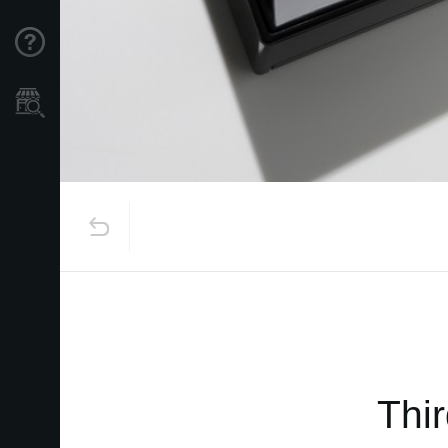
Support
Store Locator
Thi