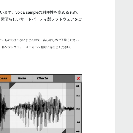
マニ
。volca sampleの利便性を高めるもの、
ソフ
れら素晴らしいサードパーティ製ソフトウェアをご
よく
保証するものではございませんので、あらかじめご了承ください。
、各ソフトウェア・メーカーへお問い合わせください。
イベ
Audi
sam
vol
ンク