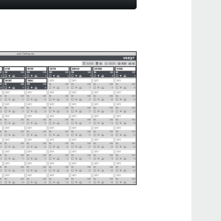
2015
volc
ント
しま
2015
KO
ーショ
GO 
2015
vol
ソフ
しま