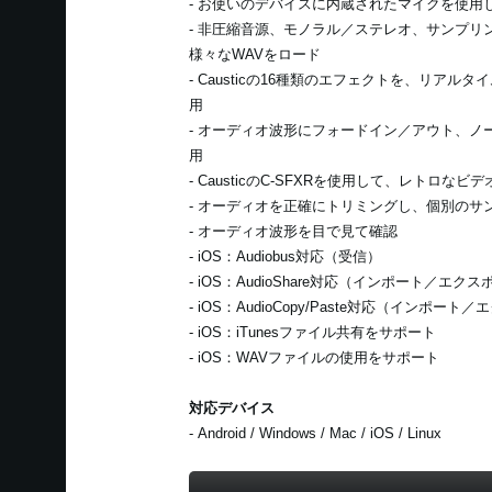
- お使いのデバイスに内蔵されたマイクを使用
- 非圧縮音源、モノラル／ステレオ、サンプリ
様々なWAVをロード
- Causticの16種類のエフェクトを、リア
用
- オーディオ波形にフォードイン／アウト、ノ
用
- CausticのC-SFXRを使用して、レトロな
- オーディオを正確にトリミングし、個別のサ
- オーディオ波形を目で見て確認
- iOS：Audiobus対応（受信）
- iOS：AudioShare対応（インポート／エク
- iOS：AudioCopy/Paste対応（インポート
- iOS：iTunesファイル共有をサポート
- iOS：WAVファイルの使用をサポート
対応デバイス
- Android / Windows / Mac / iOS / Linux