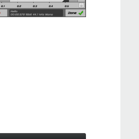
SEQ
SEQ
SQ-
ST-P
2019
vol
Upd
2016
OK
ト、