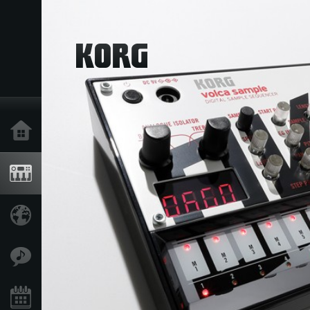
Home
Products
Import Products
Features
Events