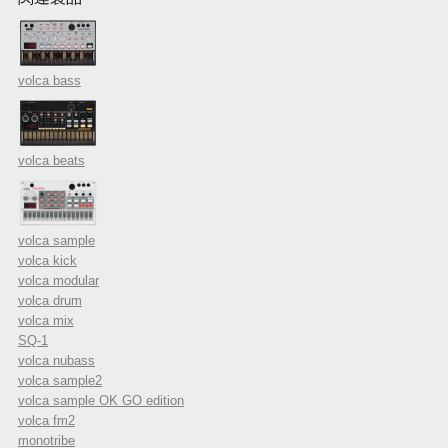
volca bass
volca beats
volca sample
volca kick
volca modular
volca drum
volca mix
SQ-1
volca nubass
volca sample2
volca sample OK GO edition
volca fm2
monotribe