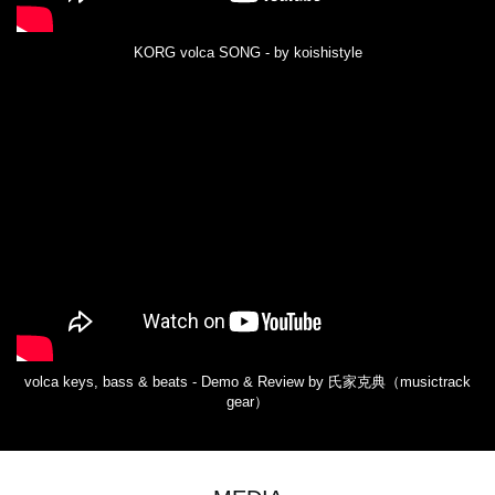
KORG volca SONG - by koishistyle
volca keys, bass & beats - Demo & Review by 氏家克典（musictrack
gear）