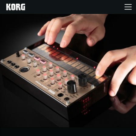
Home
Products
Import Products
Features
Events
Support
Store Locator