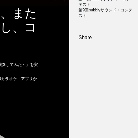
テスト
プリ、また
第9回bubblyサウンド・コンテ
スト
稿し、コ
Share
演奏してみた～」を実
NDカラオケ＋アプリか