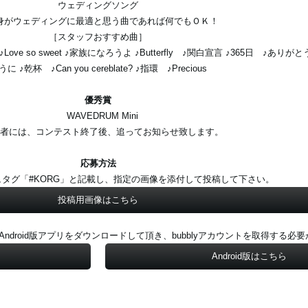
ウェディングソング
身がウェディングに最適と思う曲であれば何でもＯＫ！
［スタッフおすすめ曲］
e so sweet ♪家族になろうよ ♪Butterfly ♪関白宣言 ♪365日 ♪あり
に ♪乾杯 ♪Can you cereblate? ♪指環 ♪Precious
優秀賞
WAVEDRUM Mini
者には、コンテスト終了後、追ってお知らせ致します。
応募方法
シュタグ「#KORG」と記載し、指定の画像を添付して投稿して下さい。
投稿用画像はこちら
及びAndroid版アプリをダウンロードして頂き、bubblyアカウントを取得する必
Android版はこちら