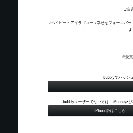
ご自
♪ベイビー・アイラブユー ♪幸せをフォーエバー ♪Lov
よう
※受賞
bubblyでハッ
bubblyユーザーでない方は、iPhone
iPhone版はこちら