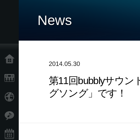
News
Home
2014.05.30
第11回bubbly
Products
グソング」です！
Import Products
Features
Events