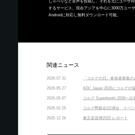
しゃべりなど音声を投稿し、それを元にユーザ同
するサービス。現在アジアを中心に3000万ユーザが
Androidに対応し無料ダウンロード可能。
関連ニュース
2026.07.31
「コルグの日」参加者募集の
2026.05.27
ADC Japan 2026にコル
2026.05.07
コルグ Superbooth 2026へ出
2026.02.25
コルグ懇親会/試弾会 イベ
2025.12.26
東京楽器博2025 レポート