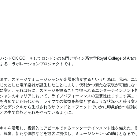
バンドOK GO、そしてロンドンの名門デザイン系大学Royal College of A
によるコラボレーションプロジェクトです。
ます。ステージでミュージシャンが楽器を演奏するという行為は、元来、エ
じめとした電子楽器が誕生したことにより、便利かつ新たな表現が可能になっ
に増え、それは時に、ステージを観ることで得られるエンターテインメント
シャンのキャリアにおいて、ライブパフォーマンスの重要性はますます高ま
を占めていた時代から、ライブでの収益を基盤とするような状況へと移り変
グとデジタルから生成されるサウンドとエフェクトでいかに印象的かつ複雑
オの中で自然とそれをやっているように。
キルを活用し、視覚的にアピールできるエンターテインメント性を備えた、
、興奮、新たな体験などを観客に提供し、ミュージシャンへの助けとなるで