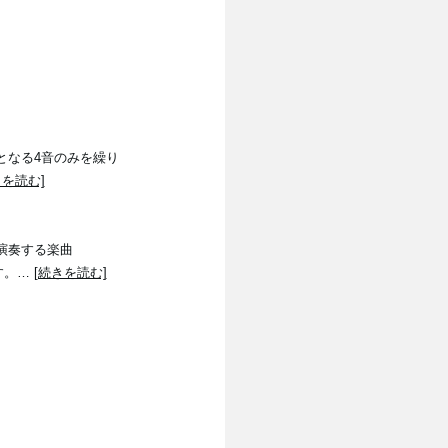
ンとなる4音のみを繰り
きを読む]
が演奏する楽曲
ます。…
[続きを読む]