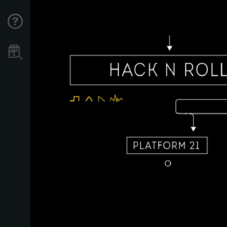
Support
Store Locator