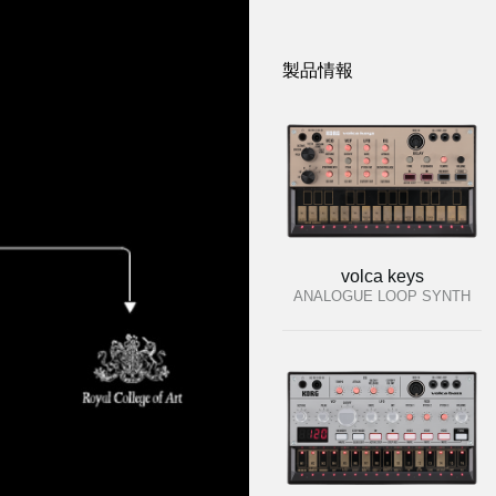
製品情報
volca keys
ANALOGUE LOOP SYNTH