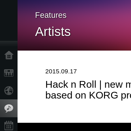
Features
Artists
Home
2015.09.17
Products
Hack n Roll | new 
Import Products
based on KORG pr
Features
Events