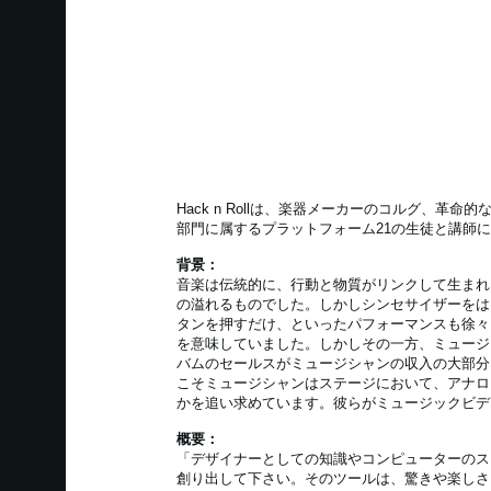
Hack n Rollは、楽器メーカーのコルグ、革命的な
部門に属するプラットフォーム21の生徒と講師
背景：
音楽は伝統的に、行動と物質がリンクして生まれ
の溢れるものでした。しかしシンセサイザーをは
タンを押すだけ、といったパフォーマンスも徐々
を意味していました。しかしその一方、ミュージ
バムのセールスがミュージシャンの収入の大部分
こそミュージシャンはステージにおいて、アナロ
かを追い求めています。彼らがミュージックビデ
概要：
「デザイナーとしての知識やコンピューターのス
創り出して下さい。そのツールは、驚きや楽しさ