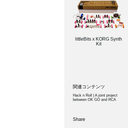
littleBits x KORG Synth
Kit
関連コンテンツ
Hack n Roll | A joint project
between OK GO and RCA
Share