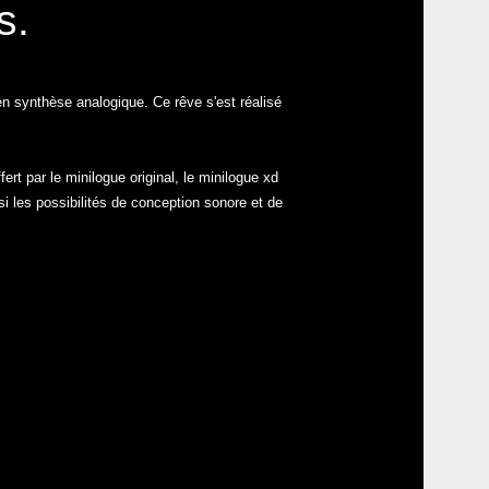
s.
Achet
n synthèse analogique. Ce rêve s'est réalisé
rt par le minilogue original, le minilogue xd
i les possibilités de conception sonore et de
Even
Télé