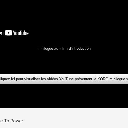
minilogue xd - film d'introduction
liquez ici pour visualiser les vidéos YouTube présentant le KORG minilogue 