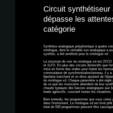
Circuit synthétiseur
dépasse les attente
catégorie
Synthèse analogique polyphonique à quatre voix.
minilogue, dont le véritable son analogique a 
synthés, a été amélioré pour le minilogue xd.
La structure de voix du minilogue xd est 2V
et 1LFO. En plus des circuits distinctifs que l'
mise en forme des ondes pour traiter les harmoni
commutateur de synchronisation/anneau, il y a a
bipolaire tranchant et un drive ajoutant de l'épa
du minilogue xd. Chaque paramètre a été réglé a
de ce que les musiciens attendent de leur synt
chauds typiques des basses analogiques aux b
leads agressifs, couvrant toutes les situations.
Bien entendu, les programmes que vous créez 
dans l'instrument. Le minilogue xd est livré prê
total de 500 programmes peuvent être sauvega