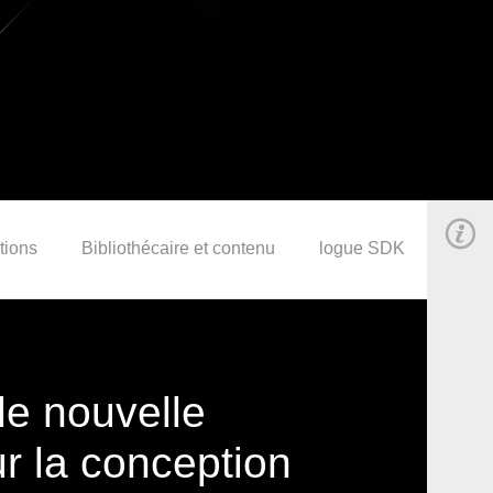
tions
Bibliothécaire et contenu
logue SDK
de nouvelle
r la conception