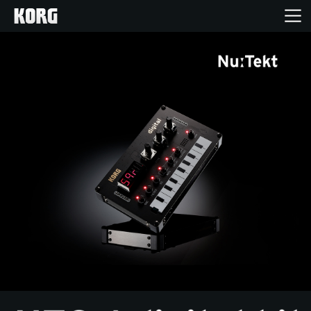
Accueil
Produits
Extras
Evénements
Support
Où acheter ?