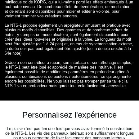
minilogue xd de KORG, qui a lui-même porté les effets embarqués à un
tout autre niveau. De nombreux effets de réverbération, de modulation
et de retard sont disponibles pour mixer et éditer à volonté, pour
vraiment terminer vos créations sonores.
La NTS-1 propose également un arpégiateur amusant et pratique avec
plusieurs motifs disponibles. Des gammes et de nombreux ordres de
notes, y compris un mode aléatoire, sont également disponibles pour
créer des idées nouvelles et originales à la volée. La longueur du motif
peut être ajustée (de 1 à 24 pas) et, en cas de synchronisation externe,
la durée des pas peut également être ajustée (de la double-croche à la
64e note)
Grâce à son contrôleur à ruban, son interface et son affichage simples,
le NTS-1 peut être joué et apprécié de manière très intuitive. Il est
également possible de modifier les paramètres en profondeur grâce à
plusieurs combinaisons de boutons / potentiomètres, ce qui augmente
encore les possibilités. Ne vous laissez pas tromper par sa taille ; la
NTS-1 va en profondeur mais garde tout cela facilement accessible.
Personnalisez l'expérience
Le plaisir n'est pas fini une fois que vous avez terminé la construction
de la NTS-1. Les vis des panneaux latéraux sont suffisamment longues
pour vous permettre de fixer facilement des panneaux latéraux