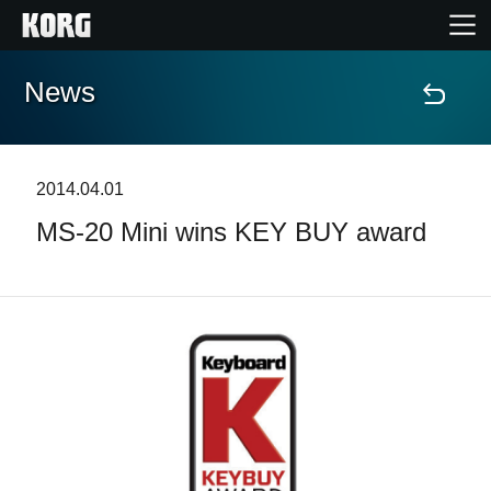
News
Accueil
Produits
2014.04.01
MS-20 Mini wins KEY BUY award
Extras
Evénements
Support
Où acheter ?