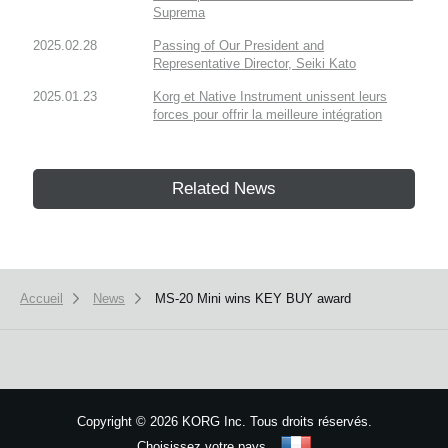
Suprema
2025.02.28
Passing of Our President and
Representative Director, Seiki Kato
2025.01.23
Korg et Native Instrument unissent leurs
forces pour offrir la meilleure intégration
Related News
Accueil
News
MS-20 Mini wins KEY BUY award
Copyright
©
2026 KORG Inc. Tous droits réservés.
Choisissez votre pays