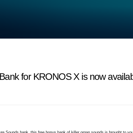
ank for KRONOS X is now availab
ure Sounds bank, this free bonus bank of killer organ sounds is brought to y