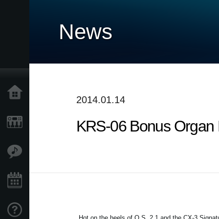
News
Accueil
2014.01.14
KRS-06 Bonus Organ B
Produits
Extras
Evénements
Support
Hot on the heels of O.S. 2.1 and the CX-3 Signat