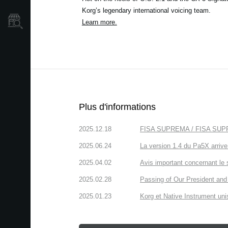
Korg’s legendary international voicing team.
Où acheter ?
Learn more.
Plus d'informations
2025.12.18
FISA SUPREMA / FISA SUPREMA
2025.06.24
La version 1.4 du Pa5X arrive
2025.04.02
Avis important concernant le 
2025.02.28
Passing of Our President and 
2025.01.23
Korg et Native Instrument uniss