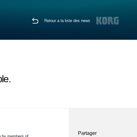
Retour a la liste des news
le.
Partager
ou by members of