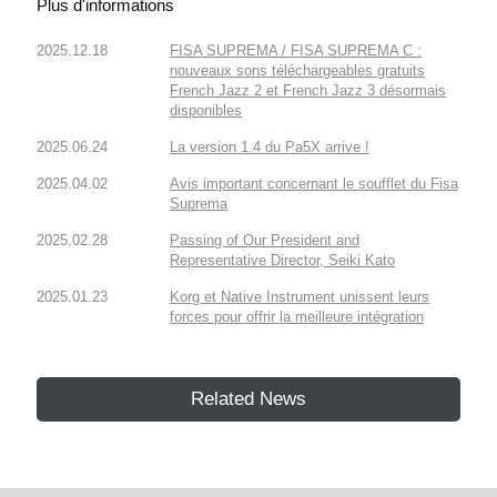
Plus d'informations
2025.12.18
FISA SUPREMA / FISA SUPREMA C :
nouveaux sons téléchargeables gratuits
French Jazz 2 et French Jazz 3 désormais
disponibles
2025.06.24
La version 1.4 du Pa5X arrive !
2025.04.02
Avis important concernant le soufflet du Fisa
Suprema
2025.02.28
Passing of Our President and
Representative Director, Seiki Kato
2025.01.23
Korg et Native Instrument unissent leurs
forces pour offrir la meilleure intégration
Related News