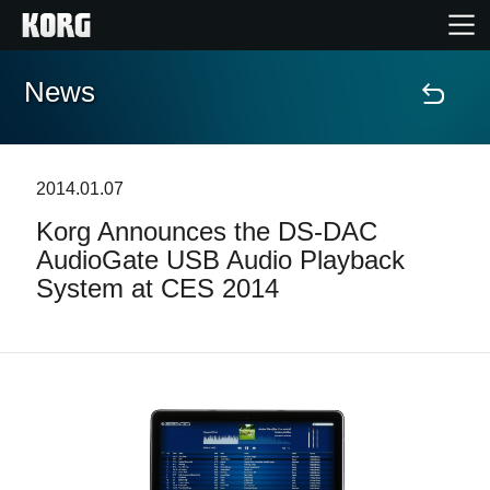
News
Accueil
Produits
2014.01.07
Korg Announces the DS-DAC
Extras
AudioGate USB Audio Playback
System at CES 2014
Evénements
Support
Où acheter ?