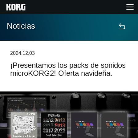
Noticias
Inicio
Productos
2024.12.03
¡Presentamos los packs de sonidos
Características
microKORG2! Oferta navideña.
Eventos
Soporte
Localizador de Tiendas