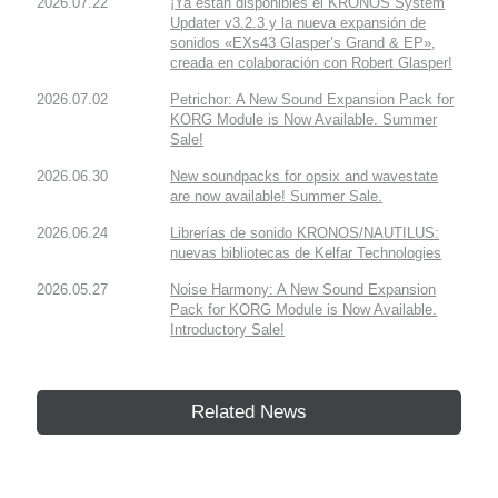
2026.07.22
¡Ya están disponibles el KRONOS System
Updater v3.2.3 y la nueva expansión de
sonidos «EXs43 Glasper’s Grand & EP»,
creada en colaboración con Robert Glasper!
2026.07.02
Petrichor: A New Sound Expansion Pack for
KORG Module is Now Available. Summer
Sale!
2026.06.30
New soundpacks for opsix and wavestate
are now available! Summer Sale.
2026.06.24
Librerías de sonido KRONOS/NAUTILUS:
nuevas bibliotecas de Kelfar Technologies
2026.05.27
Noise Harmony: A New Sound Expansion
Pack for KORG Module is Now Available.
Introductory Sale!
Related News