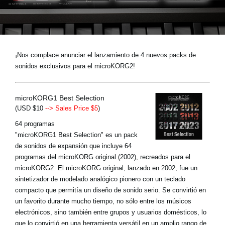
Noticias
Ubicación
Redes Sociales
¡Nos complace anunciar el lanzamiento de 4 nuevos packs de
sonidos exclusivos para el microKORG2!
Acerca de KORG
microKORG1 Best Selection
(USD $10
--> Sales Price $5
)
64 programas
"microKORG1 Best Selection" es un pack
de sonidos de expansión que incluye 64
programas del microKORG original (2002), recreados para el
microKORG2. El microKORG original, lanzado en 2002, fue un
sintetizador de modelado analógico pionero con un teclado
compacto que permitía un diseño de sonido serio. Se convirtió en
un favorito durante mucho tiempo, no sólo entre los músicos
electrónicos, sino también entre grupos y usuarios domésticos, lo
que lo convirtió en una herramienta versátil en un amplio rango de