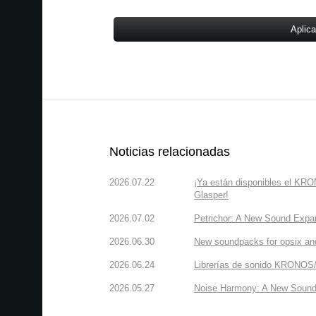
Aplic
Noticias relacionadas
2026.07.22
¡Ya están disponibles el KR
Glasper!
2026.07.02
Petrichor: A New Sound Expa
2026.06.30
New soundpacks for opsix an
2026.06.24
Librerías de sonido KRONOS/
2026.05.27
Noise Harmony: A New Sound 