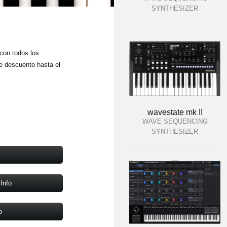
SYNTHESIZER
con todos los
e descuento hasta el
wavestate mk II
WAVE SEQUENCING
SYNTHESIZER
Info
o