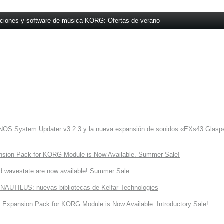
aciones y software de música KORG: Ofertas de verano
ONOS System Updater v3.2.3 y la nueva expansión de sonidos «EXs43 Glaspe
nsion Pack for KORG Module is Now Available. Summer Sale!
d wavestate are now available! Summer Sale.
NAUTILUS: nuevas bibliotecas de Kelfar Technologies
Expansion Pack for KORG Module is Now Available. Introductory Sale!