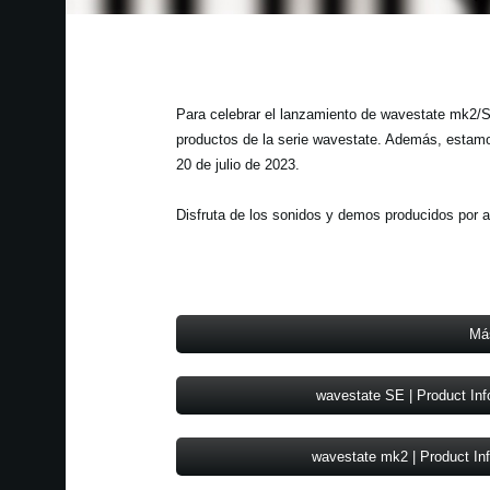
Para celebrar el lanzamiento de wavestate mk2/
productos de la serie wavestate. Además, estamo
20 de julio de 2023.
Disfruta de los sonidos y demos producidos por a
Má
wavestate SE | Product Inf
wavestate mk2 | Product In