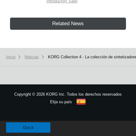
Introductory Sale!
Related News
Inicio
Noticias
KORG Collection 4 - La colección de sintetizadore
Copyright
©
2026 KORG Inc. Todos los derechos reservados
Elija su país
Mapa del sitio
We use cookies to give you the best experience on this website.
Learn m
Got it