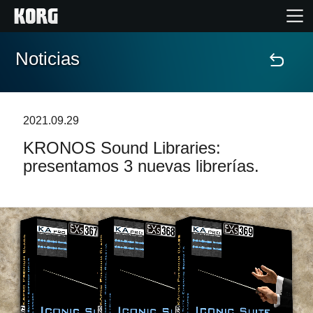
Noticias
Inicio
Productos
2021.09.29
KRONOS Sound Libraries:
Características
presentamos 3 nuevas librerías.
Eventos
Soporte
Localizador de Tiendas