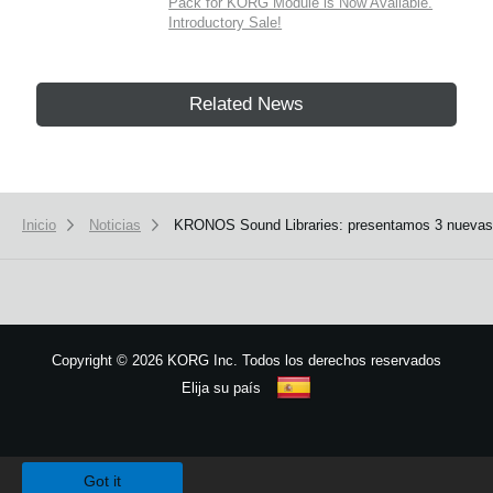
Pack for KORG Module is Now Available.
Introductory Sale!
Related News
Inicio
Noticias
KRONOS Sound Libraries: presentamos 3 nuevas l
Copyright
©
2026 KORG Inc. Todos los derechos reservados
Elija su país
Mapa del sitio
We use cookies to give you the best experience on this website.
Learn m
Got it