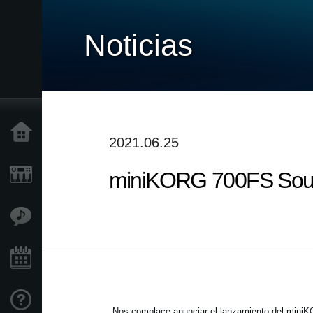
Noticias
Inicio
2021.06.25
miniKORG 700FS Sound 
Productos
Características
Eventos
Soporte
Nos complace anunciar el lanzamiento del min