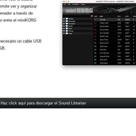
rmite ver y organizar
enador a través de
tro entre el miniKORG
necesario un cable USB
SB.
Haz click aquí para descargar el Sound Librarian