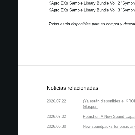
KApro EXs Sample Library Bundle Vol. 2 “Symp
KApro EXs Sample Library Bundle Vol. 3 “Symp
Todos están disponibles para su compra y desca
Noticias relacionadas
2026.07.22
¡Ya están disponibles el KR
Glasper!
2026.07.02
Petrichor: A New Sound Expa
2026.06.30
New soundpacks for opsix an