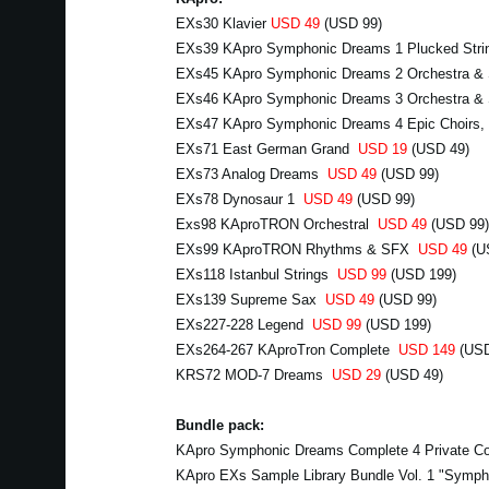
EXs30 Klavier
USD 49
(USD 99)
EXs39 KApro Symphonic Dreams 1 Plucked Stri
EXs45 KApro Symphonic Dreams 2 Orchestra &
EXs46 KApro Symphonic Dreams 3 Orchestra & 
EXs47 KApro Symphonic Dreams 4 Epic Choirs,
EXs71 East German Grand
USD 19
(USD 49)
EXs73 Analog Dreams
USD 49
(USD 99)
EXs78 Dynosaur 1
USD 49
(USD 99)
Exs98 KAproTRON Orchestral
USD 49
(USD 99)
EXs99 KAproTRON Rhythms & SFX
USD 49
(U
EXs118 Istanbul Strings
USD 99
(USD 199)
EXs139 Supreme Sax
USD 49
(USD 99)
EXs227-228 Legend
USD 99
(USD 199)
EXs264-267 KAproTron Complete
USD 149
(USD
KRS72 MOD-7 Dreams
USD 29
(USD 49)
Bundle pack:
KApro Symphonic Dreams Complete 4 Private Co
KApro EXs Sample Library Bundle Vol. 1 "Symp