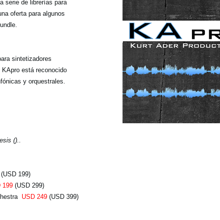
 serie de librerías para
a oferta para algunos
undle.
ara sintetizadores
KApro está reconocido
nfónicas y orquestrales.
sis ()..
(USD 199)
 199
(USD 299)
chestra
USD 249
(USD 399)