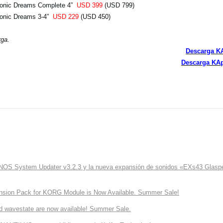
honic Dreams Complete 4”
USD 399
(USD 799)
honic Dreams 3-4”
USD 229
(USD 450)
rga.
Descarga K
Descarga KAp
ONOS System Updater v3.2.3 y la nueva expansión de sonidos «EXs43 Glaspe
nsion Pack for KORG Module is Now Available. Summer Sale!
d wavestate are now available! Summer Sale.