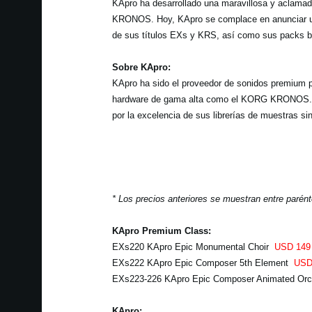
KApro ha desarrollado una maravillosa y aclamada
KRONOS. Hoy, KApro se complace en anunciar un
de sus títulos EXs y KRS, así como sus packs b
Sobre KApro:
KApro ha sido el proveedor de sonidos premium p
hardware de gama alta como el KORG KRONOS. 
por la excelencia de sus librerías de muestras si
* Los precios anteriores se muestran entre parénte
KApro Premium Class:
EXs220 KApro Epic Monumental Choir
USD 149
EXs222 KApro Epic Composer 5th Element
USD
EXs223-226 KApro Epic Composer Animated Or
KApro: