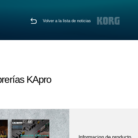
Volver a la lista de noticias
brerías KApro
Informacion de producto