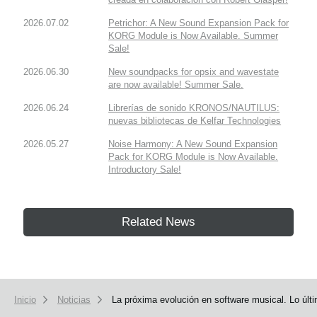
2026.07.02
Petrichor: A New Sound Expansion Pack for
KORG Module is Now Available. Summer
Sale!
2026.06.30
New soundpacks for opsix and wavestate
are now available! Summer Sale.
2026.06.24
Librerías de sonido KRONOS/NAUTILUS:
nuevas bibliotecas de Kelfar Technologies
2026.05.27
Noise Harmony: A New Sound Expansion
Pack for KORG Module is Now Available.
Introductory Sale!
Related News
Inicio
Noticias
La próxima evolución en software musical. Lo úl