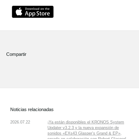
Compartir
Noticias relacionadas
2026.07.22
¡Ya están disponibles el KRONOS System
Updater v3.2.3 y la nueva expansión de
sonidos «EXs43 Glasper’s Grand & EP»,
creada en colaboración con Robert Glasper!