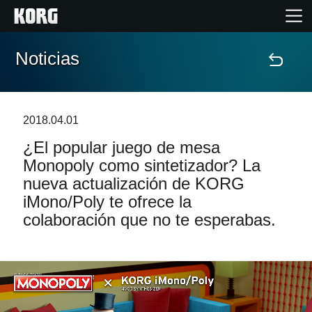
Noticias
Inicio
Productos
2018.04.01
¿El popular juego de mesa
Características
Monopoly como sintetizador? La
nueva actualización de KORG
Eventos
iMono/Poly te ofrece la
colaboración que no te esperabas.
Soporte
Localizador de Tiendas