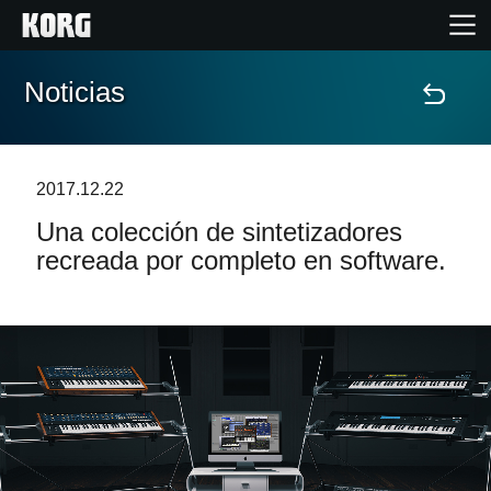
Noticias
Inicio
Productos
2017.12.22
Una colección de sintetizadores
Características
recreada por completo en software.
Eventos
Soporte
Localizador de Tiendas