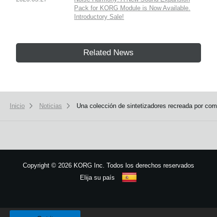
Pack for KORG Module is Now Available.
Introductory Sale!
Related News
Inicio
Noticias
Una colección de sintetizadores recreada por com
Copyright
©
2026 KORG Inc. Todos los derechos reservados
Elija su país
Mapa del sitio
We use cookies to give you the best experience on this website.
Learn m