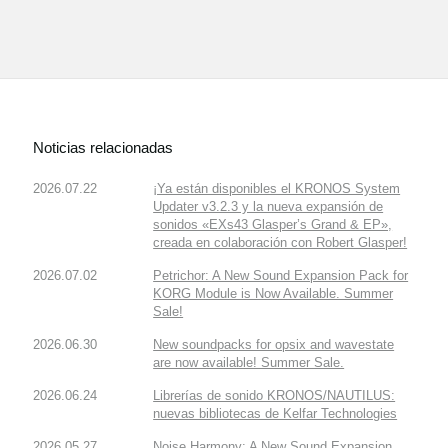
Noticias relacionadas
2026.07.22
¡Ya están disponibles el KRONOS System
Updater v3.2.3 y la nueva expansión de
sonidos «EXs43 Glasper’s Grand & EP»,
creada en colaboración con Robert Glasper!
2026.07.02
Petrichor: A New Sound Expansion Pack for
KORG Module is Now Available. Summer
Sale!
2026.06.30
New soundpacks for opsix and wavestate
are now available! Summer Sale.
2026.06.24
Librerías de sonido KRONOS/NAUTILUS:
nuevas bibliotecas de Kelfar Technologies
2026.05.27
Noise Harmony: A New Sound Expansion