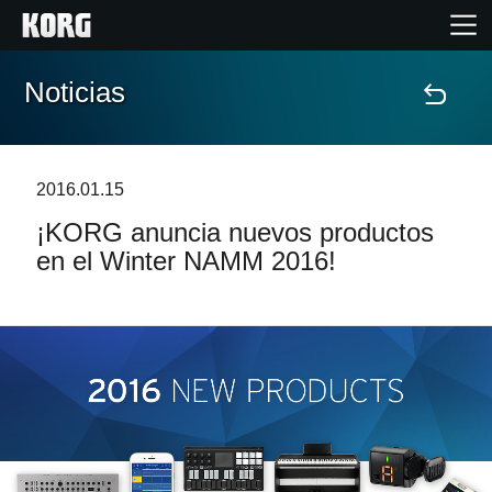
Noticias
Inicio
Productos
2016.01.15
¡KORG anuncia nuevos productos
Características
en el Winter NAMM 2016!
Eventos
Soporte
Localizador de Tiendas