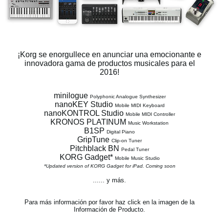
Noticias
Ubicación
Redes Sociales
¡Korg se enorgullece en anunciar una emocionante e
innovadora gama
de productos musicales para el
2016!
Acerca de KORG
minilogue
Polyphonic Analogue Synthesizer
nanoKEY Studio
Mobile MIDI Keyboard
nanoKONTROL Studio
Mobile MIDI Controller
KRONOS PLATINUM
Music Workstation
B1SP
Digital Piano
GripTune
Clip-on Tuner
Pitchblack BN
Pedal Tuner
KORG Gadget*
Mobile Music Studio
*Updated version of KORG Gadget for iPad. Coming soon
...... y más.
Para más información por favor haz click en la imagen de la
Información de Producto.