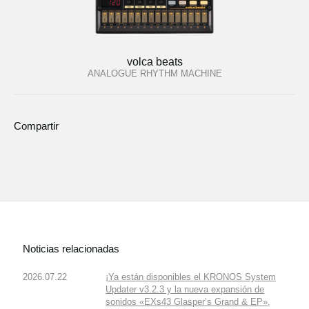
volca beats
ANALOGUE RHYTHM MACHINE
Compartir
Noticias relacionadas
2026.07.22
¡Ya están disponibles el KRONOS System
Updater v3.2.3 y la nueva expansión de
sonidos «EXs43 Glasper’s Grand & EP»,