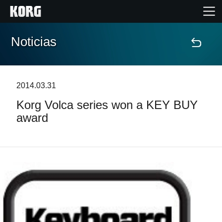
Noticias
Inicio
Productos
2014.03.31
Korg Volca series won a KEY BUY
Características
award
Eventos
Soporte
Localizador de Tiendas