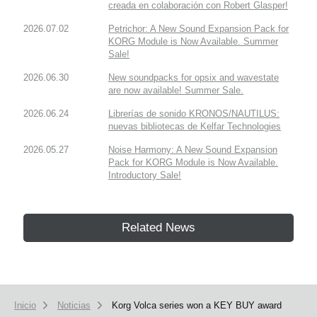
creada en colaboración con Robert Glasper!
2026.07.02
Petrichor: A New Sound Expansion Pack for
KORG Module is Now Available. Summer
Sale!
2026.06.30
New soundpacks for opsix and wavestate
are now available! Summer Sale.
2026.06.24
Librerías de sonido KRONOS/NAUTILUS:
nuevas bibliotecas de Kelfar Technologies
2026.05.27
Noise Harmony: A New Sound Expansion
Pack for KORG Module is Now Available.
Introductory Sale!
Related News
Inicio
Noticias
Korg Volca series won a KEY BUY award