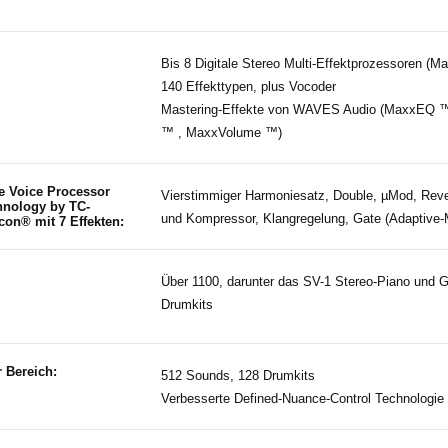
Bis 8 Digitale Stereo Multi-Effektprozessoren (Ma
140 Effekttypen, plus Vocoder
Mastering-Effekte von WAVES Audio (MaxxEQ 
™ , MaxxVolume ™)
e Voice Processor
Vierstimmiger Harmoniesatz, Double, µMod, Rever
hnology by TC-
und Kompressor, Klangregelung, Gate (Adaptive-M
con® mit 7 Effekten:
Über 1100, darunter das SV-1 Stereo-Piano und 
Drumkits
r Bereich:
512 Sounds, 128 Drumkits
Verbesserte Defined-Nuance-Control Technologie 