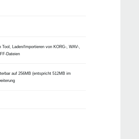
Pa90
Pa3X
n Tool, Laden/Importieren von KORG-, WAV-,
IFF-Dateien
EXB
PaA
VIF4
iterbar auf 256MB (entspricht 512MB im
XVP-
PS-3
weiterung
ST-S
Pa4X
EC-5
DS-
EXP