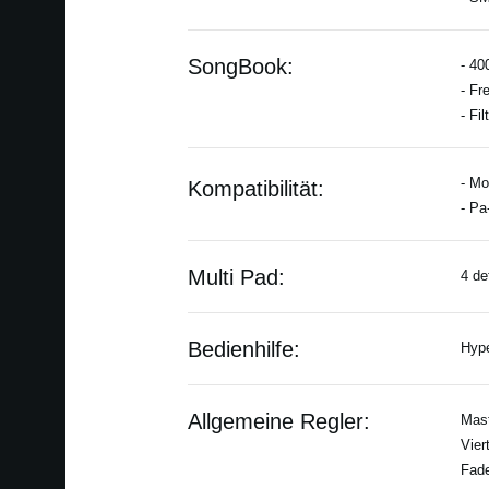
SongBook:
- 40
- Fr
- Fi
- Mo
Kompatibilität:
- Pa
Multi Pad:
4 de
Bedienhilfe:
Hype
Allgemeine Regler:
Mast
Vier
Fade