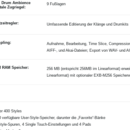
l Drum Ambience
9 Fußlagen
tale Zugriegel:
zeitregler:
Umfassende Editierung der Klänge und Drumkits
pling:
Aufnahme, Bearbeitung, Time Slice, Compressio
AIFF-, und Akai-Dateien; Export von WAV- und A
 RAM Speicher:
256 MB (entspricht 256MB im Linearformat) erwe
Linearformat) mit optionaler EXB-M256 Speicher
er 400 Styles
0 verfügbare User-Style-Speicher, darunter die „Favorite“-Bänke
Style-Spuren, 4 Single Touch-Einstellungen und 4 Pads