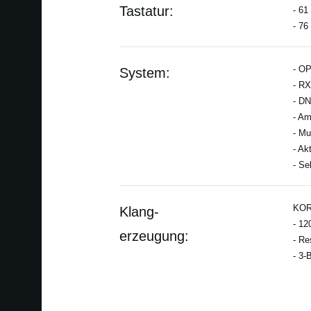
Tastatur:
- 61
- 76
- OP
System:
- RX
- DN
- Am
- Mu
- Ak
- Se
KORG
Klang-
- 12
erzeugung:
- Re
- 3-