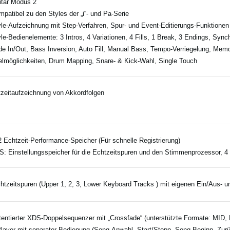
itar Modus 2
mpatibel zu den Styles der „i“- und Pa-Serie
yle-Aufzeichnung mit Step-Verfahren, Spur- und Event-Editierungs-Funktionen
yle-Bedienelemente: 3 Intros, 4 Variationen, 4 Fills, 1 Break, 3 Endings, Syn
de In/Out, Bass Inversion, Auto Fill, Manual Bass, Tempo-Verriegelung, Mem
lmöglichkeiten, Drum Mapping, Snare- & Kick-Wahl, Single Touch
zeitaufzeichnung von Akkordfolgen
2 Echtzeit-Performance-Speicher (Für schnelle Registrierung)
S: Einstellungsspeicher für die Echtzeitspuren und den Stimmenprozessor, 
htzeitspuren (Upper 1, 2, 3, Lower Keyboard Tracks ) mit eigenen Ein/Aus- 
tentierter XDS-Doppelsequenzer mit „Crossfade“ (unterstützte Formate: M
Player mit separater Bedienung (Song-Anwahl, Start/Stopp, Song-Beginn, Zur