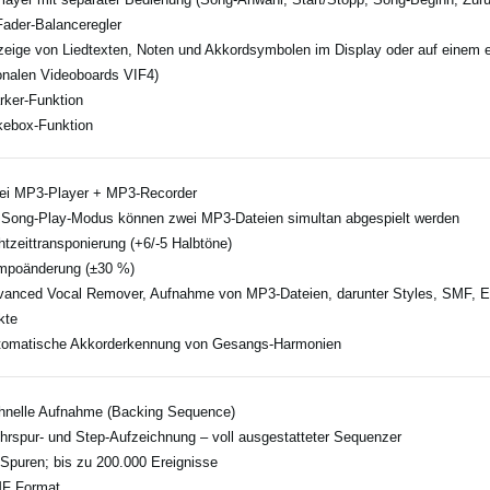
Fader-Balanceregler
zeige von Liedtexten, Noten und Akkordsymbolen im Display oder auf einem 
onalen Videoboards VIF4)
rker-Funktion
kebox-Funktion
ei MP3-Player + MP3-Recorder
 Song-Play-Modus können zwei MP3-Dateien simultan abgespielt werden
htzeittransponierung (+6/-5 Halbtöne)
mpoänderung (±30 %)
vanced Vocal Remover, Aufnahme von MP3-Dateien, darunter Styles, SMF, Ec
kte
tomatische Akkorderkennung von Gesangs-Harmonien
hnelle Aufnahme (Backing Sequence)
hrspur- und Step-Aufzeichnung – voll ausgestatteter Sequenzer
 Spuren; bis zu 200.000 Ereignisse
MF Format