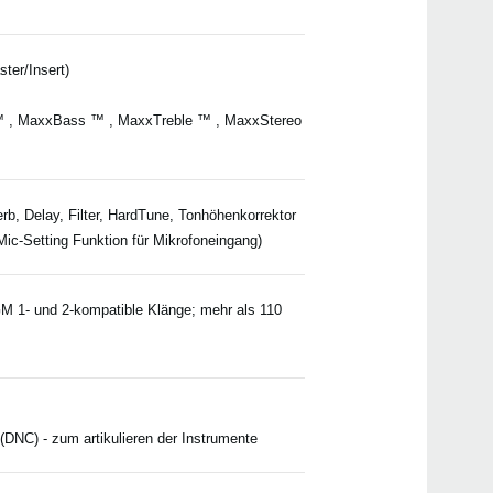
ster/Insert)
Pa3
™ , MaxxBass ™ , MaxxTreble ™ , MaxxStereo
Pa5
Pa90
Pa70
b, Delay, Filter, HardTune, Tonhöhenkorrektor
Pa60
ic-Setting Funktion für Mikrofoneingang)
Pa10
Pa6
Pa70
GM 1- und 2-kompatible Klänge; mehr als 110
Pa30
mic
(DNC) - zum artikulieren der Instrumente