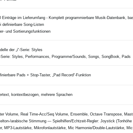
0 Einträge im Lieferumfang - Komplett programmierbare Musik-Datenbank, b
ei definierbare Song-Listen
lter- und Sortierungsfunktionen
delle der „i“-Serie: Styles
-Serie: Styles, Performances, Programme/Sounds, Songs, SongBook, Pads
finierbare Pads + Stop-Taster, „Pad Record“-Funktion
rtext, kontextbezogen, mehrere Sprachen
er Volume, Real Time-Acc/Seq Volume, Ensemble, Octave Transpose, Maste
telton-/arabische Stimmung — Spielhilfen/Echtzeit-Regler: Joystick (Tonhöhe +
r, MP3-Lautstärke, Mikrofonlautstärke, Mic Harmonie/Double-Lautstärke, Mic