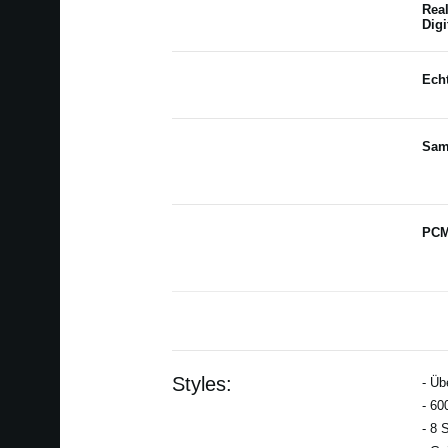
Rea
Digi
Echt
Sam
PCM
Styles:
- Üb
- 60
- 8 