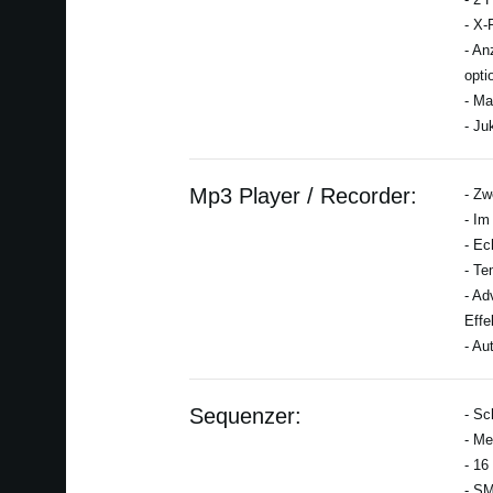
- X-
- An
opti
- Ma
- Ju
Mp3 Player / Recorder:
- Zw
- Im
- Ec
- Te
- Ad
Effe
- Au
Sequenzer:
- Sc
- Me
- 16
- S