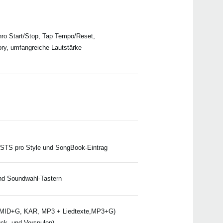
2019
Sämt
steh
Downl
chro Start/Stop, Tap Tempo/Reset,
2016
Upda
ory, umfangreiche Lautstärke
v2.0
erhäl
2016
Ralf 
4 STS pro Style und SongBook-Eintrag
und Soundwahl-Tastern
ID, MID+G, KAR, MP3 + Liedtexte,MP3+G)
ück- und Vorspulen)