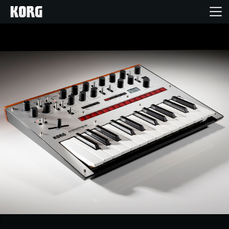
Home
Produkte
Extras
Events
Support
Händlersuche
Shop