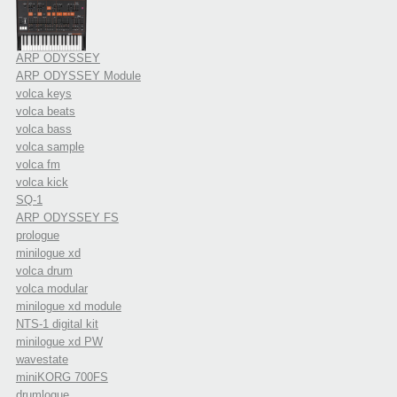
ARP ODYSSEY
ARP ODYSSEY Module
volca keys
volca beats
volca bass
volca sample
volca fm
volca kick
SQ-1
ARP ODYSSEY FS
prologue
minilogue xd
volca drum
volca modular
minilogue xd module
NTS-1 digital kit
minilogue xd PW
wavestate
miniKORG 700FS
drumlogue