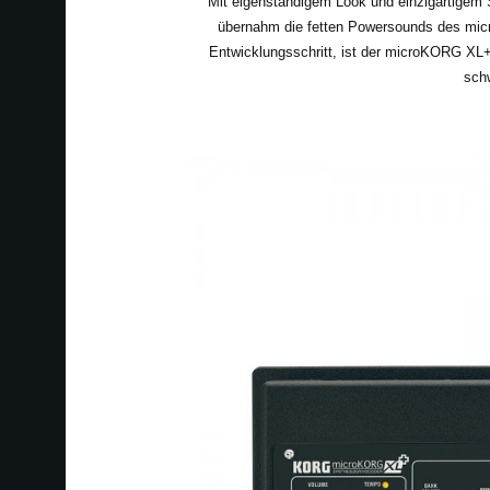
Mit eigenständigem Look und einzigartigem
übernahm die fetten Powersounds des micr
Entwicklungsschritt, ist der microKORG XL+ 
sch