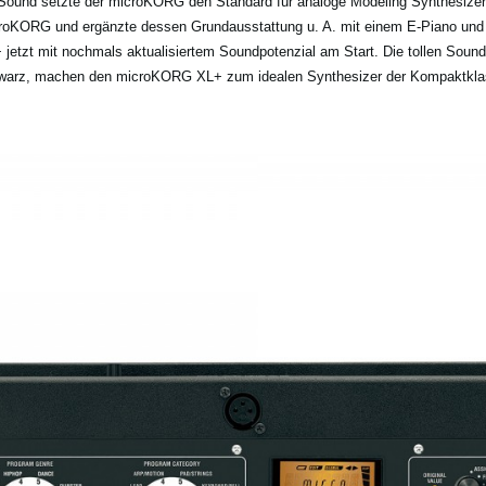
 Sound setzte der microKORG den Standard für analoge Modeling Synthesize
oKORG und ergänzte dessen Grundausstattung u. A. mit einem E-Piano und e
jetzt mit nochmals aktualisiertem Soundpotenzial am Start. Die tollen Soun
warz, machen den microKORG XL+ zum idealen Synthesizer der Kompaktkla