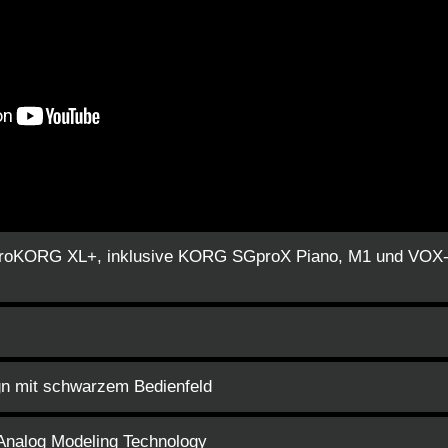
croKORG XL+, inklusive KORG SGproX Piano, M1 und VOX-
gn mit schwarzem Bedienfeld
Analog Modeling Technology