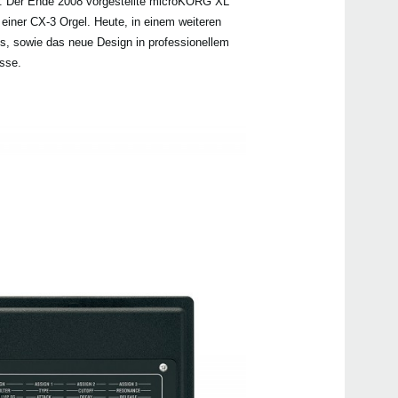
r. Der Ende 2008 vorgestellte microKORG XL
iner CX-3 Orgel. Heute, in einem weiteren
ds, sowie das neue Design in professionellem
Händ
sse.
Bedi
Even
INSI