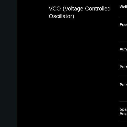
Wel
VCO (Voltage Controlled
Oscillator)
Fre
Auf
Pul
Pul
Spa
Ans