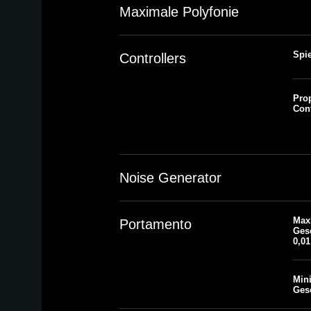
Maximale Polyfonie
Spie
Controllers
Prop
Con
Noise Generator
Max
Portamento
Gesc
0,01
Min
Ges