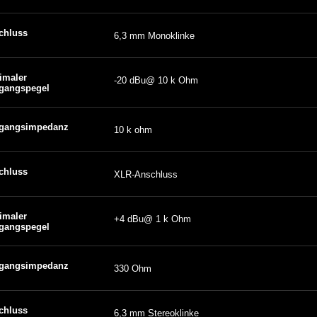
chluss
6,3 mm Monoklinke
imaler
-20 dBu@ 10 k Ohm
gangspegel
gangsimpedanz
10 k ohm
chluss
XLR-Anschluss
imaler
+4 dBu@ 1 k Ohm
gangspegel
gangsimpedanz
330 Ohm
chluss
6,3 mm Stereoklinke