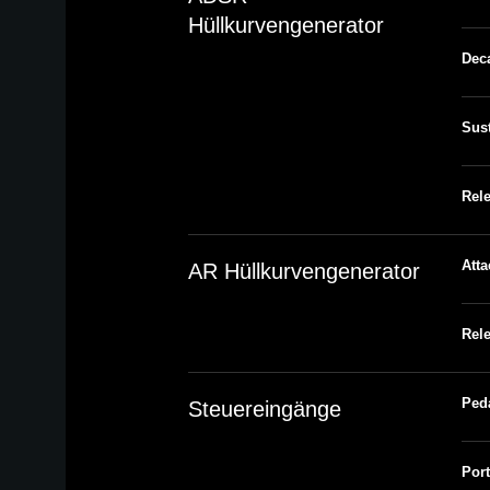
Hüllkurvengenerator
Deca
Sus
Rele
Atta
AR Hüllkurvengenerator
Rele
Ped
Steuereingänge
Por