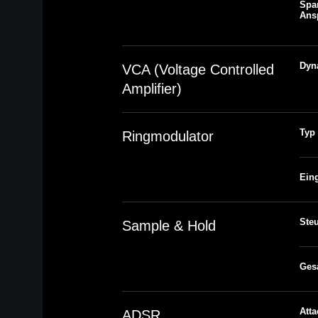
Spa
Ans
Dyn
VCA (Voltage Controlled
Amplifier)
Typ
Ringmodulator
Ein
Ste
Sample & Hold
Ges
Atta
ADSR