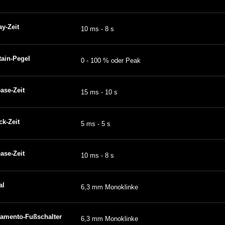
y-Zeit
10 ms - 8 s
tain-Pegel
0 - 100 % oder Peak
ase-Zeit
15 ms - 10 s
ck-Zeit
5 ms - 5 s
ase-Zeit
10 ms - 8 s
al
6,3 mm Monoklinke
tamento-Fußschalter
6,3 mm Monoklinke