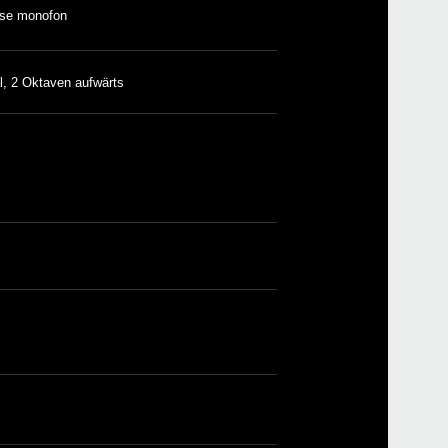
ise monofon
l, 2 Oktaven aufwärts
Even
ARP
Down
ARP