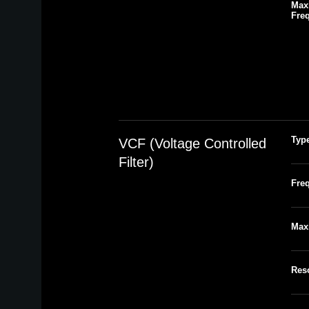
Max
Fre
Typ
VCF (Voltage Controlled
Filter)
Fre
Max
Res