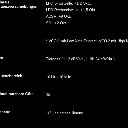
imale
LFO Sinuswelle, +1/2 Okt..
quenzverschiebungen
LFO Rechteckwelle, +1,5 Okt.
ADSR, +9 Okt.
S/H, +2 Okt.
* VCO-1 mit Low Note-Priorität, VCO-2 mit High No
en
Tiefpass (I: 12 dB/Okt., II III: 24 dB/Okt.)
quenzbereich
16 Hz - 16 kHz
imal nutzbare Güte
30
onanz
1/2 - selbstoszillierend