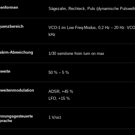
lenformen
Sägezahn, Rechteck, Puls (dynamische Pulswell
quenzbereich
VCO-1 im Low Freq-Modus, 0,2 Hz – 20 Hz: VCO-
kHz
wärm-Abweichung
1/30 semitone from turn on max
sweite
50 % – 5 %
sweitenmodulation
ADSR, +45 %
LFO, +15 %
nnungsgesteuerte
1 V/oct
prache