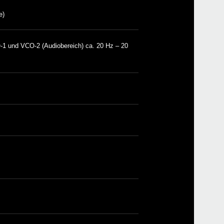
mini
e)
1 und VCO-2 (Audiobereich) ca. 20 Hz – 20
MS-2
MS-2
mono
ARP
ARP
prol
mini
ARP 
ARP 
ARP
XVP-