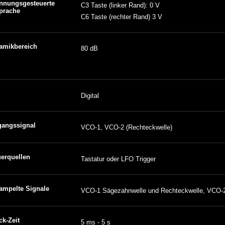
nnungsgesteuerte
C3 Taste (linker Rand): 0 V
prache
C6 Taste (rechter Rand) 3 V
amikbereich
80 dB
Digital
gangssignal
VCO-1, VCO-2 (Rechteckwelle)
uerquellen
Tastatur oder LFO Trigger
ampelte Signale
VCO-1 Sägezahnwelle und Rechteckwelle, VCO-
ck-Zeit
5 ms - 5 s