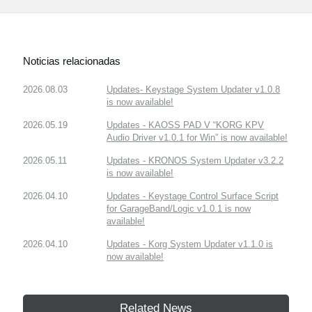
Noticias relacionadas
2026.08.03
Updates- Keystage System Updater v1.0.8
is now available!
2026.05.19
Updates - KAOSS PAD V “KORG KPV
Audio Driver v1.0.1 for Win” is now available!
2026.05.11
Updates - KRONOS System Updater v3.2.2
is now available!
2026.04.10
Updates - Keystage Control Surface Script
for GarageBand/Logic v1.0.1 is now
available!
2026.04.10
Updates - Korg System Updater v1.1.0 is
now available!
Related News