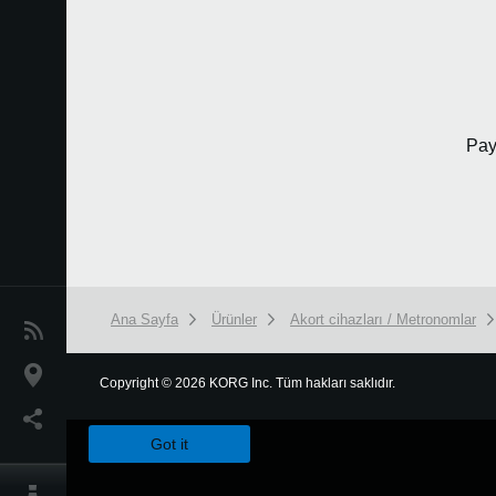
Pay
Ana Sayfa
Ürünler
Akort cihazları / Metronomlar
Haberler
Konum
Copyright
©
2026 KORG Inc. Tüm hakları saklıdır.
We use cookies to give you the best experience on this websit
Sosyal Medya
Got it