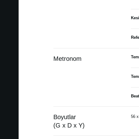
Kesi
Refe
Tem
Metronom
Tem
Beat
Boyutlar
56 x
(G x D x Y)