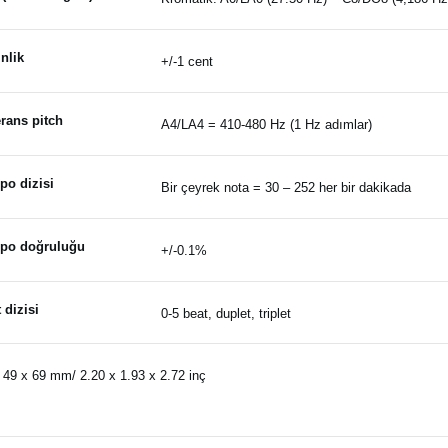
nlik
+/-1 cent
rans pitch
A4/LA4 = 410-480 Hz (1 Hz adımlar)
po dizisi
Bir çeyrek nota = 30 – 252 her bir dakikada
po doğruluğu
+/-0.1%
 dizisi
0-5 beat, duplet, triplet
 49 x 69 mm/ 2.20 x 1.93 x 2.72 inç