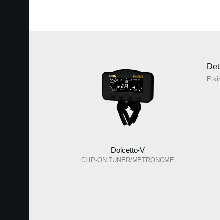
Deta
Etkin
Dolcetto-V
CLIP-ON TUNER/METRONOME