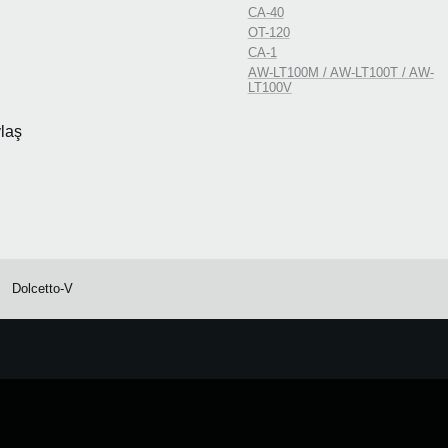
CA-40
OT-120
CA-1
AW-LT100M / AW-LT100T / AW-
LT100V
laş
Dolcetto-V
e.
Learn more