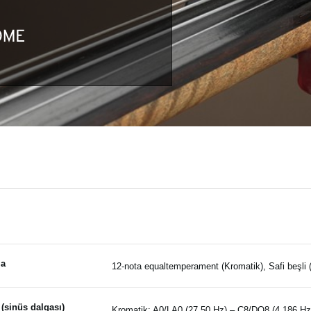
la
12-nota equaltemperament (Kromatik), Safi beşli (
 (sinüs dalgası)
Kromatik: A0/LA0 (27.50 Hz) – C8/DO8 (4,186 Hz