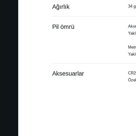
Ağırlık
34 gr
Pil ömrü
Akort
Yakl
Met
Yakl
Aksesuarlar
CR20
Özel