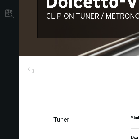
Mağaza Bulucu
Ska
Tuner
Dizi