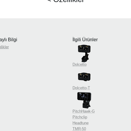
ylı Bilgi
İlgili Ürünler
likler
Dolcetto
Dolcetto-T
PitchHawk-G
Pitchclip
Headtune
TMR-50