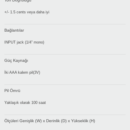
Ton Doğruluğu
+/- 1.5 cents veya daha iyi
Bağlantılar
INPUT jack (1/4” mono)
Güç Kaynağı
İki AAA kalem pil(3V)
Pil Ömrü
Yaklaşık olarak 100 saat
Ölçüleri Genişlik (W) x Derinlik (D) x Yükseklik (H)