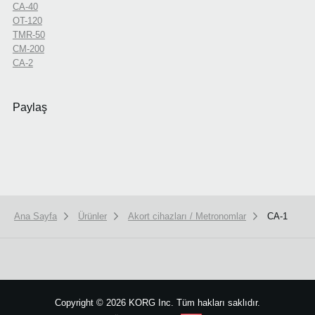
CA-40
OT-120
TMR-50
CM-200
CA-2
Paylaş
Ana Sayfa
Ürünler
Akort cihazları / Metronomlar
CA-1
We use cookies to give you the best experience on this website.
Learn m
Got it
Copyright
©
2026 KORG Inc. Tüm hakları saklıdır.