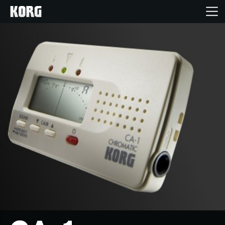
Ana Sayfa
Ürünler
Özellikler
Etkinlikler
Destek
Mağaza Bulucu