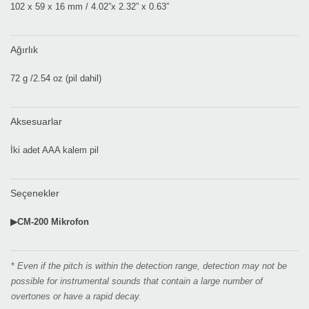
102 x 59 x 16 mm / 4.02”x 2.32” x 0.63”
Ağırlık
72 g /2.54 oz (pil dahil)
Aksesuarlar
İki adet AAA kalem pil
Seçenekler
▶CM-200 Mikrofon
*
Even if the pitch is within the detection range, detection may not be
possible for instrumental sounds that contain a large number of
overtones or have a rapid decay.