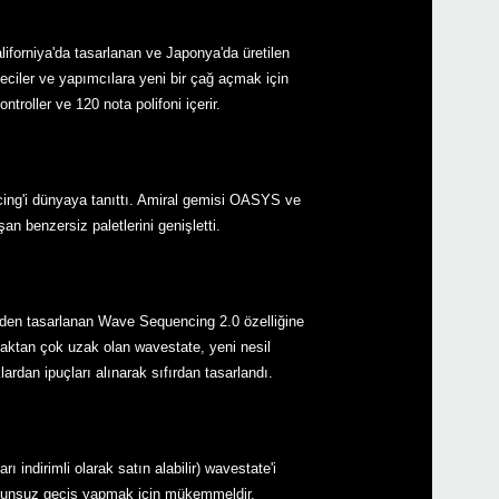
forniya'da tasarlanan ve Japonya'da üretilen
teciler ve yapımcılara yeni bir çağ açmak için
roller ve 120 nota polifoni içerir.
Etkin
g'i dünyaya tanıttı. Amiral gemisi OASYS ve
n benzersiz paletlerini genişletti.
Down
iden tasarlanan Wave Sequencing 2.0 özelliğine
lmaktan çok uzak olan wavestate, yeni nesil
ardan ipuçları alınarak sıfırdan tasarlandı.
wave
 indirimli olarak satın alabilir) wavestate'i
sorunsuz geçiş yapmak için mükemmeldir.