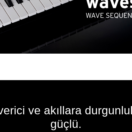
verici ve akıllara durgunl
güçlü.