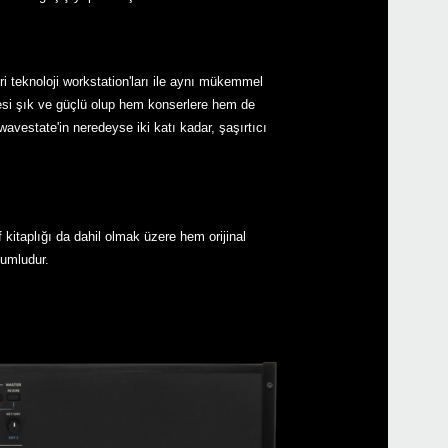
wave
teknoloji workstation'ları ile aynı mükemmel
wave
vdesi şık ve güçlü olup hem konserlere hem de
avestate'in neredeyse iki katı kadar, şaşırtıcı
kitaplığı da dahil olmak üzere hem orijinal
PS-1
yumludur.
PS-3
DS-