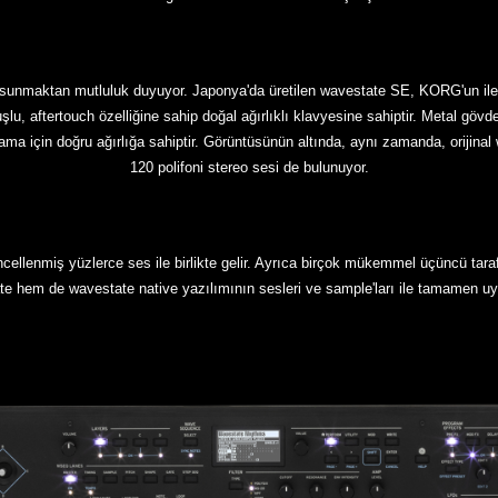
unmaktan mutluluk duyuyor. Japonya'da üretilen wavestate SE, KORG'un ileri 
uşlu, aftertouch özelliğine sahip doğal ağırlıklı klavyesine sahiptir. Metal gö
ma için doğru ağırlığa sahiptir. Görüntüsünün altında, aynı zamanda, orijinal w
120 polifoni stereo sesi de bulunuyor.
cellenmiş yüzlerce ses ile birlikte gelir. Ayrıca birçok mükemmel üçüncü taraf 
e hem de wavestate native yazılımının sesleri ve sample'ları ile tamamen u