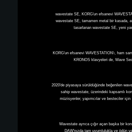
wavestate SE, KORG'un efsanevi WAVESTATION'
wavestate SE, tamamen metal bir kasada, after
tasarlanan wavestate SE, yeni yara
KORG'un efsanevi WAVESTATION'ı, ham sample
KRONOS klavyeleri de, Wave Sequenc
2020'de piyasaya sürüldüğünde beğenilen waves
sahip wavestate, üzerindeki kapsamlı kontr
müzisyenler, yapımcılar ve besteciler için 
Wavestate ayrıca çığır açan başka bir konsep
DAW'nızda tam uyumlulukla ve ödün verm