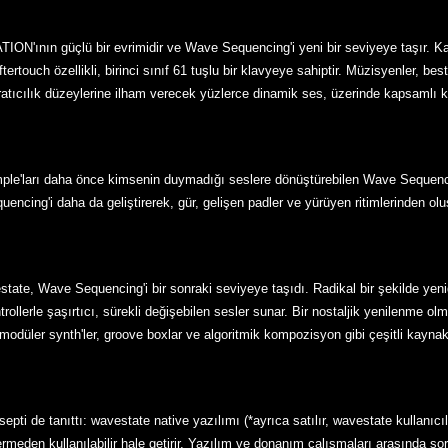
ının güçlü bir evrimidir ve Wave Sequencing'i yeni bir seviyeye taşır. Kali
touch özellikli, birinci sınıf 61 tuşlu bir klavyeye sahiptir. Müzisyenler, bes
tıcılık düzeylerine ilham verecek yüzlerce dinamik ses, üzerinde kapsamlı kont
'ları daha önce kimsenin duymadığı seslere dönüştürebilen Wave Sequencin
ing'i daha da geliştirerek, gür, gelişen padler ve yürüyen ritimlerinden oluşa
tate, Wave Sequencing'i bir sonraki seviyeye taşıdı. Radikal bir şekilde yen
ollerle şaşırtıcı, sürekli değişebilen sesler sunar. Bir nostaljik yenilenme o
modüler synth'ler, groove boxlar ve algoritmik kompozisyon gibi çeşitli kaynakl
ti de tanıttı: wavestate native yazılımı (*ayrıca satılır, wavestate kullanıcıları
eden kullanılabilir hale getirir. Yazılım ve donanım çalışmaları arasında 