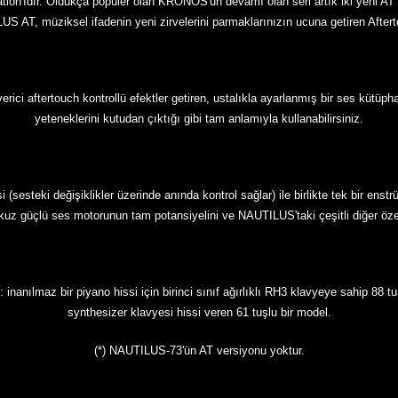
'ıdır. Oldukça popüler olan KRONOS'un devamı olan seri artık iki yeni AT mo
 AT, müziksel ifadenin yeni zirvelerini parmaklarınızın ucuna getiren Afterto
i aftertouch kontrollü efektler getiren, ustalıkla ayarlanmış bir ses kütüphan
yeteneklerini kutudan çıktığı gibi tam anlamıyla kullanabilirsiniz.
steki değişiklikler üzerinde anında kontrol sağlar) ile birlikte tek bir enst
dokuz güçlü ses motorunun tam potansiyelini ve NAUTILUS'taki çeşitli diğer özel
nanılmaz bir piyano hissi için birinci sınıf ağırlıklı RH3 klavyeye sahip 88 tu
synthesizer klavyesi hissi veren 61 tuşlu bir model.
(*) NAUTILUS-73'ün AT versiyonu yoktur.