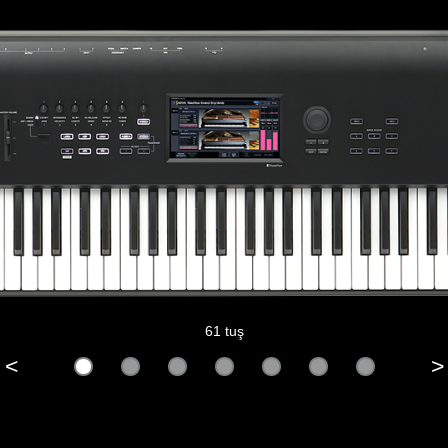
61 tuş
<
>