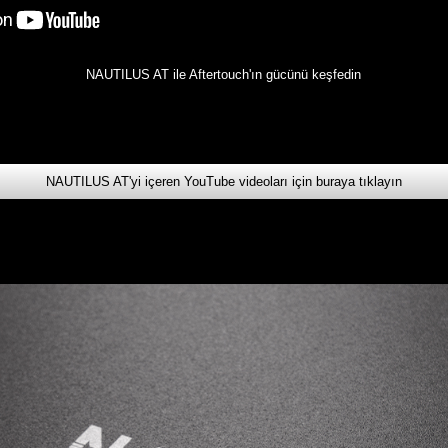
NAUTILUS AT ile Aftertouch'ın gücünü keşfedin
NAUTILUS AT'yi içeren YouTube videoları için buraya tıklayın