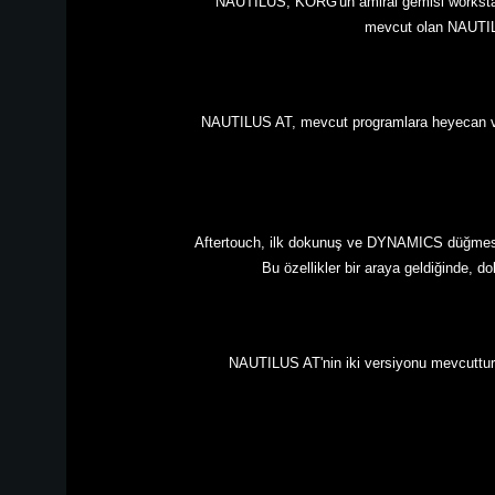
NAUTILUS, KORG'un amiral gemisi workstation
mevcut olan NAUTILUS
NAUTILUS AT, mevcut programlara heyecan veric
Aftertouch, ilk dokunuş ve DYNAMICS düğmesi (se
Bu özellikler bir araya geldiğinde, 
NAUTILUS AT'nin iki versiyonu mevcuttur: i