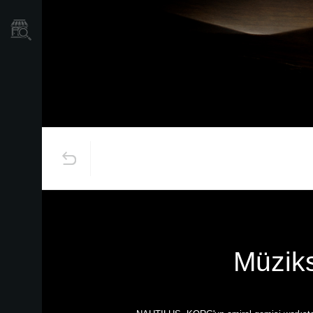
Mağaza Bulucu
Müziks