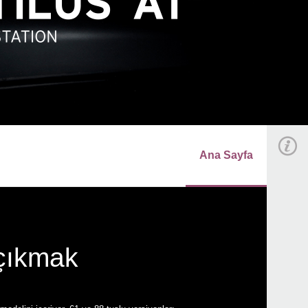
Ana Sayfa
 çıkmak