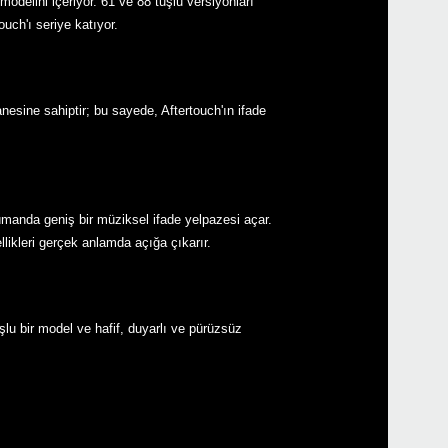
delini içeriyor. 61 ve 88 tuşlu versiyonları
uch'ı seriye katıyor.
esine sahiptir; bu sayede, Aftertouch'ın ifade
Etkin
Down
rümanda geniş bir müziksel ifade yelpazesi açar.
likleri gerçek anlamda açığa çıkarır.
şlu bir model ve hafif, duyarlı ve pürüzsüz
NAU
NAUT