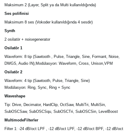
Maksimum 2 (Layer, Split ya da Multi kullanıldığında)
Ses polifinisi
Maksimum 8 ses (Vokoder kullanıldığında 4 sesdir)
Synth
2 osilatör + noisegenerator
Osilatör 1
Waveform: 8 tip (Sawtooth , Pulse, Triangle, Sine, Formant, Noise,
DWGS, Audio IN),Modülasyon: Waveform, Cross, Unison,VPM
Osilatör 2
Waveform: 4 tip (Sawtooth, Pulse, Triangle, Sine)
Modülasyon: Ring, Sync, Ring + Sync
Waveshape
Tip: Drive, Decimator, HardClip, OctSaw, MultiTri, MultiSin,
SubOSCSaw, SubOSCSqu, SubOSCTri, SubOSCSin, LevelBoost
MultimodeFilterler
Filter 1: -24 dB/oct LPF , -12 dB/oct LPF, -12 dB/oct BPF, -12 dB/oct