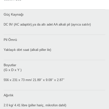
Güç Kaynağı
DC 9V (AC adaptör),ya da altı adet AA alkali pil (ayrıca satılır)
Pil Ömrü
Yaklaşık dört saat (alkali piller ile)
Boyutlar
(G x D x Y )
556 x 231 x 73 mm/ 21.89’’ x 9.09’’ x 2.87’’
Ağırlık
2.0 kg/ 4.41 libre (piller hariç, mikrofon dahil)