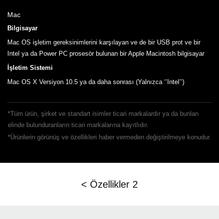
Mac
Bilgisayar
Mac OS işletim gereksinimlerini karşılayan ve de bir USB prot ve bir
Intel ya da Power PC prosesör bulunan bir Apple Macintosh bilgisayar
İşletim Sistemi
Mac OS X Versiyon 10.5 ya da daha sonrası (Yalnızca ‘’Intel’’)
*Tüm ürün, şirket ve standart isimler ticari markalardır ya da bunları
elinde bulunduranların ticari markalarına kayıtlıdır.
*Ürünlerin görünüş ve özellikleri haber vermeden değiştirilmeye konudur.
< Özellikler 2