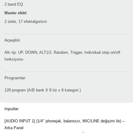
2 band EQ
Master efekt
2 ünite, 17 efektalgorizm
Arpejitör
Altı tip: UP, DOWN, ALT1/2, Random, Trigger, Individual step on/off
fonksiyonu
Programlar
128 program (A/B bank X 8 tür x 8 kategori )
Inputlar
[AUDIO INPUT 1] (1/4’’ phonejak, balanssız, MIC/LINE değişimi ile) –
Arka Panel