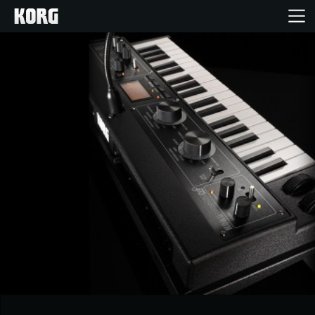
Ana Sayfa
Ürünler
Özellikler
Etkinlikler
Destek
Mağaza Bulucu