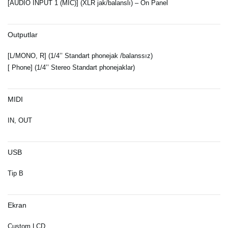
[AUDIO INPUT 1 (MIC)] (XLR jak/balanslı) – Ön Panel
Outputlar
[L/MONO, R] (1/4’’ Standart phonejak /balanssız)
[ Phone] (1/4’’ Stereo Standart phonejaklar)
MIDI
IN, OUT
USB
Tip B
Ekran
Custom LCD