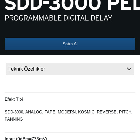
Haberler
Konum
Sosyal Medya
Satın Al
KORG Hakkında
Efekt Tipi
SDD-3000, ANALOG, TAPE, MODERN, KOSMIC, REVERSE, PITCH,
PANNING
Input (0dBm=775mV)