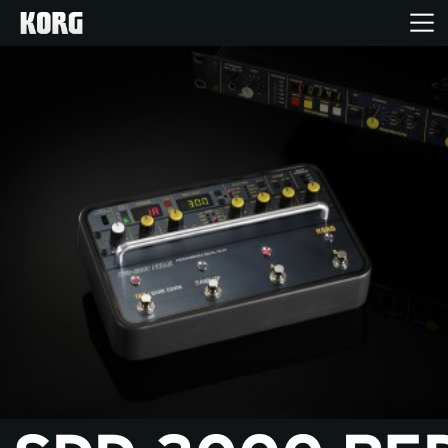
Ana Sayfa
Ürünler
Özellikler
Etkinlikler
Destek
Mağaza Bulucu