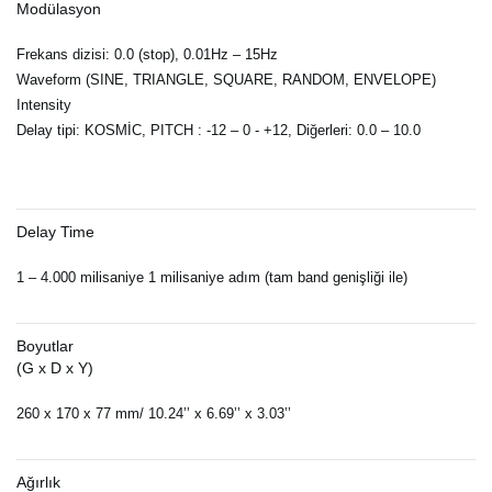
Modülasyon
Frekans dizisi: 0.0 (stop), 0.01Hz – 15Hz
Waveform (SINE, TRIANGLE, SQUARE, RANDOM, ENVELOPE)
Intensity
Delay tipi: KOSMİC, PITCH : -12 – 0 - +12, Diğerleri: 0.0 – 10.0
Delay Time
1 – 4.000 milisaniye 1 milisaniye adım (tam band genişliği ile)
Boyutlar
(G x D x Y)
260 x 170 x 77 mm/ 10.24’’ x 6.69’’ x 3.03’’
Ağırlık