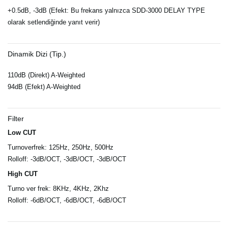
+0.5dB, -3dB (Efekt: Bu frekans yalnızca SDD-3000 DELAY TYPE
olarak setlendiğinde yanıt verir)
Dinamik Dizi (Tip.)
110dB (Direkt) A-Weighted
94dB (Efekt) A-Weighted
Filter
Low CUT
Turnoverfrek: 125Hz, 250Hz, 500Hz
Rolloff: -3dB/OCT, -3dB/OCT, -3dB/OCT
High CUT
Turno ver frek: 8KHz, 4KHz, 2Khz
Rolloff: -6dB/OCT, -6dB/OCT, -6dB/OCT