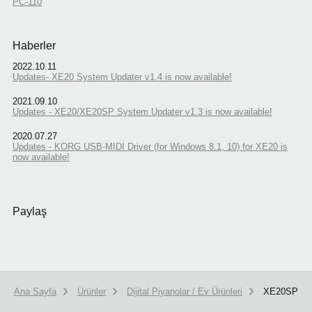
PC-110
Haberler
2022.10.11
Updates- XE20 System Updater v1.4 is now available!
2021.09.10
Updates - XE20/XE20SP System Updater v1.3 is now available!
2020.07.27
Updates - KORG USB-MIDI Driver (for Windows 8.1, 10) for XE20 is
now available!
Paylaş
Ana Sayfa
Ürünler
Dijital Piyanolar / Ev Ürünleri
XE20SP