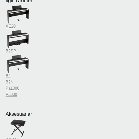
İlgili Ürünler
XE20
B2SP
B2
B2N
Pa1000
Pa300
Aksesuarlar