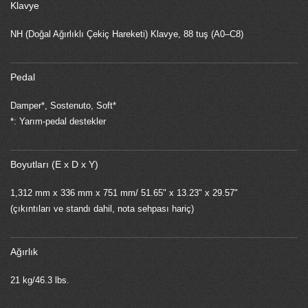
Klavye
NH (Doğal Ağırlıklı Çekiç Hareketi) Klavye, 88 tuş (A0–C8)
Pedal
Damper*, Sostenuto, Soft*
*: Yarım-pedal destekler
Boyutları (E x D x Y)
1,312 mm x 336 mm x 751 mm/ 51.65" x 13.23" x 29.57"
(çıkıntıları ve standı dahil, nota sehpası hariç)
Ağırlık
21 kg/46.3 lbs.