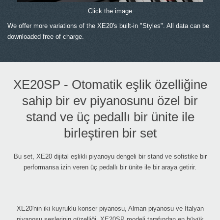
Click the image
We offer more variations of the XE20's built-in "Styles". All data can be
downloaded free of charge.
XE20SP - Otomatik eşlik özelliğine
sahip bir ev piyanosunu özel bir
stand ve üç pedallı bir ünite ile
birleştiren bir set
Bu set, XE20 dijital eşlikli piyanoyu dengeli bir stand ve sofistike bir
performansa izin veren üç pedallı bir ünite ile bir araya getirir.
XE20'nin iki kuyruklu konser piyanosu, Alman piyanosu ve İtalyan
piyanosu seslerinin güzelliği, XE20SP modeli tarafından en büyük