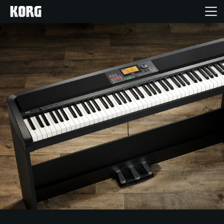
Ana Sayfa
Ürünler
Özellikler
Etkinlikler
Destek
Mağaza Bulucu