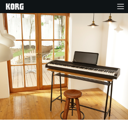
Ana Sayfa
Ürünler
Özellikler
Etkinlikler
Destek
Mağaza Bulucu