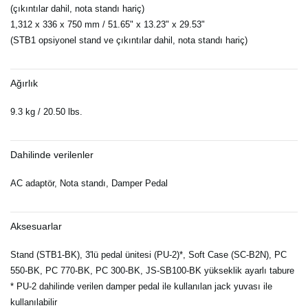
(çıkıntılar dahil, nota standı hariç)
1,312 x 336 x 750 mm / 51.65" x 13.23" x 29.53"
(STB1 opsiyonel stand ve çıkıntılar dahil, nota standı hariç)
Ağırlık
9.3 kg / 20.50 lbs.
Dahilinde verilenler
AC adaptör, Nota standı, Damper Pedal
Aksesuarlar
Stand (STB1-BK), 3'lü pedal ünitesi (PU-2)*, Soft Case (SC-B2N), PC
550-BK, PC 770-BK, PC 300-BK, JS-SB100-BK yükseklik ayarlı tabure
* PU-2 dahilinde verilen damper pedal ile kullanılan jack yuvası ile
kullanılabilir