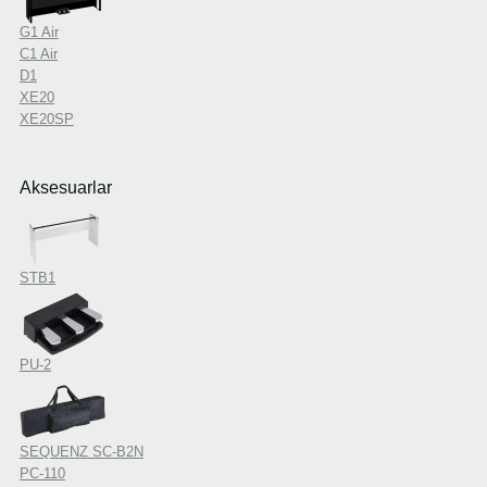
G1 Air
C1 Air
D1
XE20
XE20SP
Aksesuarlar
STB1
PU-2
SEQUENZ SC-B2N
PC-110