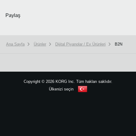
Paylaş
Ana Sayfa
Ürünler
Dijital Piyanolar / Ev Ürünleri
B2N
We use cookies to give you the best experience on this website.
Learn m
Got it
Copyright
©
2026 KORG Inc. Tüm hakları saklıdır.
Ülkenizi seçin
Site Haritası