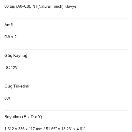
88 tuş (A0–C8), NT(Natural Touch) Klavye
Amfi
9W x 2
Güç Kaynağı
DC 12V
Güç Tüketimi
6W
Boyutları (E x D x Y)
1,312 x 336 x 117 mm / 51.65" x 13.23" x 4.61"