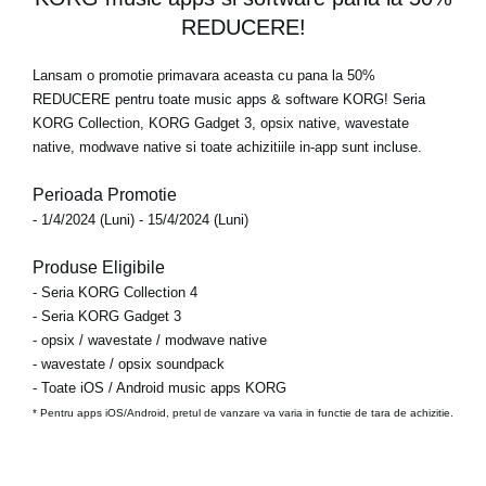
REDUCERE!
Lansam o promotie primavara aceasta cu
pana la 50%
REDUCERE
pentru toate music apps & software KORG! Seria
KORG Collection, KORG Gadget 3, opsix native, wavestate
native, modwave native si toate achizitiile in-app sunt incluse.
Perioada Promotie
- 1/4/2024 (Luni) - 15/4/2024 (Luni)
Produse Eligibile
- Seria KORG Collection 4
- Seria KORG Gadget 3
- opsix / wavestate / modwave native
- wavestate / opsix soundpack
- Toate iOS / Android music apps KORG
* Pentru apps iOS/Android, pretul de vanzare va varia in functie de tara de achizitie.