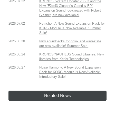
2026.07.22
KRONOS System Updater v3.2.3 and the
New “EXs43 Glasper’s Grand & EP”
Expansion Sound, co-created with Robert
Glasper, are now available!
2026.07.02
Petrichor: A New Sound Expansion Pack for
KORG Module is Now Available. Summer
Sale!
2026.06.30
New soundpacks for opsix and wavestate
are now available! Summer Sale.
2026.06.24
KRONOS/NAUTILUS Sound Libraries: New
libraries from Kelfar Technologies
2026.05.27
Noise Harmony: A New Sound Expansion
Pack for KORG Module is Now Available.
Introductory Sale!
Related News