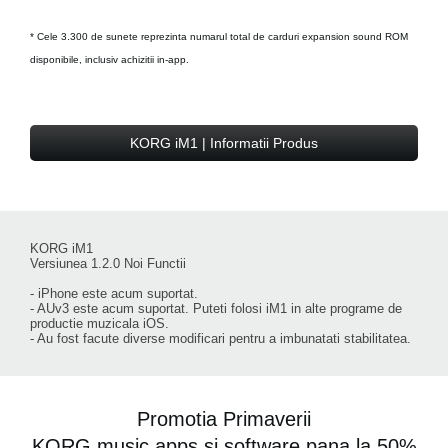
* Cele 3.300 de sunete reprezinta numarul total de carduri expansion sound ROM
disponibile, inclusiv achizitii in-app.
KORG iM1 | Informatii Produs
KORG iM1
Versiunea 1.2.0 Noi Functii
- iPhone este acum suportat.
- AUv3 este acum suportat. Puteti folosi iM1 in alte programe de
productie muzicala iOS.
- Au fost facute diverse modificari pentru a imbunatati stabilitatea.
Promotia Primaverii
KORG music apps si software pana la 50%