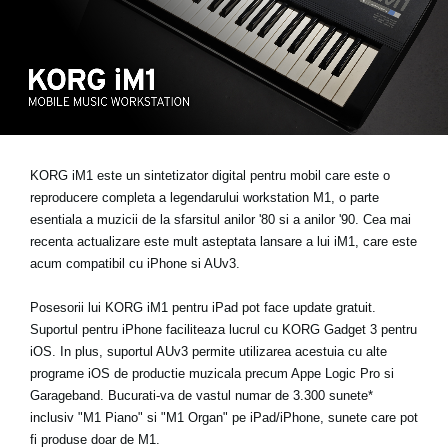
Ştiri
Locaţie
Social Media
Despre Korg
KORG iM1 este un sintetizator digital pentru mobil care este o
reproducere completa a legendarului workstation M1, o parte
esentiala a muzicii de la sfarsitul anilor '80 si a anilor '90. Cea mai
recenta actualizare este mult asteptata lansare a lui iM1, care este
acum compatibil cu iPhone si AUv3.
Posesorii lui KORG iM1 pentru iPad pot face update gratuit.
Suportul pentru iPhone faciliteaza lucrul cu KORG Gadget 3 pentru
iOS. In plus, suportul AUv3 permite utilizarea acestuia cu alte
programe iOS de productie muzicala precum Appe Logic Pro si
Garageband. Bucurati-va de vastul numar de 3.300 sunete*
inclusiv "M1 Piano" si "M1 Organ" pe iPad/iPhone, sunete care pot
fi produse doar de M1.