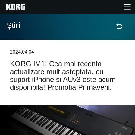
Ştiri
Acasă
Produse
2024.04.04
KORG iM1: Cea mai recenta
În Prim Plan
actualizare mult asteptata, cu
suport iPhone si AUv3 este acum
Eveniment
disponibila! Promotia Primaverii.
Asistență
Găsește un Magazin