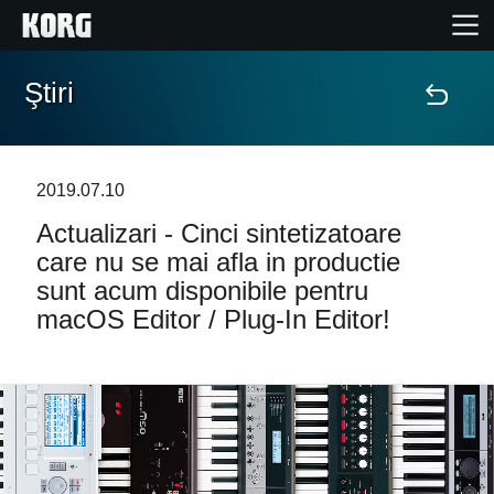
Ştiri
Acasă
Produse
2019.07.10
Actualizari - Cinci sintetizatoare
În Prim Plan
care nu se mai afla in productie
sunt acum disponibile pentru
Eveniment
macOS Editor / Plug-In Editor!
Asistență
Găsește un Magazin