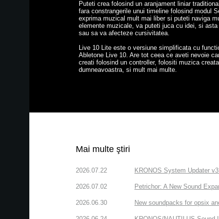
Puteti crea folosind un aranjament liniar tradition
fara constrangerile unui timeline folosind modul S
exprima muzical mult mai liber si puteti naviga mu
elemente muzicale, va puteti juca cu idei, si asta 
sau sa va afecteze cursivitatea.
Live 10 Lite este o versiune simplificata cu funct
Abletone Live 10. Are tot ceea ce aveti nevoie can
creati folosind un controller, folositi muzica creata 
dumneavoastra, si mult mai multe.
Mai multe ştiri
2026.07.22
KRONOS System Updater v3.2.
2026.07.02
Petrichor: A New Sound Expa
2026.06.30
New soundpacks for opsix an
2026.06.24
KRONOS/NAUTILUS Sound Libra