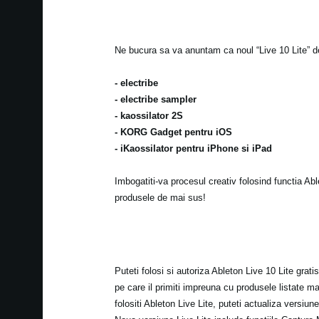
Ne bucura sa va anuntam ca noul “Live 10 Lite” d
- electribe
- electribe sampler
- kaossilator 2S
- KORG Gadget pentru iOS
- iKaossilator pentru iPhone si iPad
Imbogatiti-va procesul creativ folosind functia Ab
produsele de mai sus!
Puteti folosi si autoriza Ableton Live 10 Lite grati
pe care il primiti impreuna cu produsele listate m
folositi Ableton Live Lite, puteti actualiza versiun