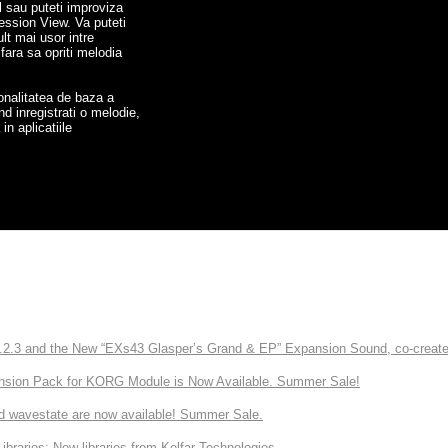
al sau puteti improviza
ession View. Va puteti
lt mai usor intre
fara sa opriti melodia
ionalitatea de baza a
d inregistrati o melodie,
in aplicatiile
3 and the New “EXs43 Glasper’s Grand & EP” Expansion Sound, co-created w
nsion Pack for KORG Module is Now Available. Summer Sale!
d wavestate are now available! Summer Sale.
ries: New libraries from Kelfar Technologies