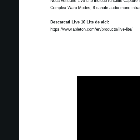
Noua versiune Live Lite include functiile Capture
Complex Warp Modes, 8 canale audio mono intrare/
Descarcati Live 10 Lite de aici:
https://www.ableton.com/en/products/live-lite/