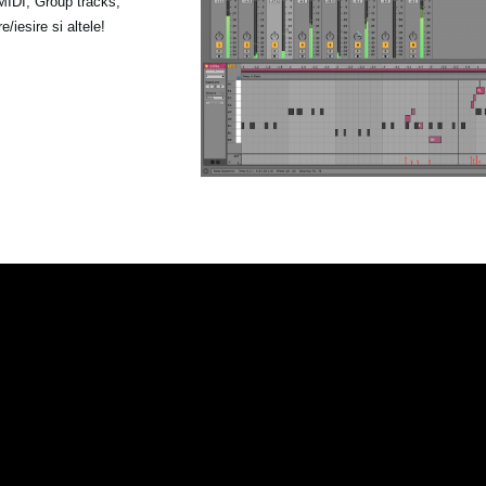
 MIDI, Group tracks,
iesire si altele!