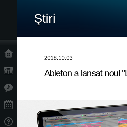
Ştiri
Acasă
2018.10.03
Ableton a lansat noul "L
Produse
În Prim Plan
Eveniment
Asistență